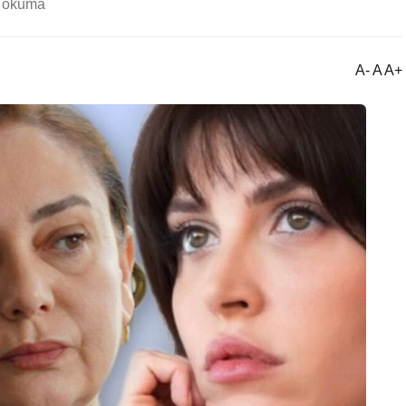
k okuma
A- A A+