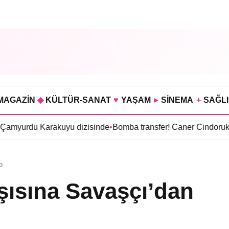
MAGAZİN
◆
KÜLTÜR-SANAT
♥
YAŞAM
▸
SİNEMA
+
SAĞL
arakuyu dizisinde
•
Bomba transfer! Caner Cindoruk, Oktay Kayn
p
şısına Savaşçı’dan