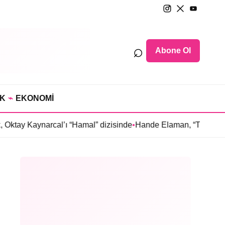
⌕
Abone Ol
IK
⌁
EKONOMİ
arcal’ı “Hamal” dizisinde
•
Hande Elaman, “Tutsak Sevda” dizis