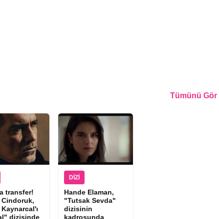
Tümünü Gör
DIZI
 transfer!
Hande Elaman,
 Cindoruk,
"Tutsak Sevda"
 Kaynarcal'ı
dizisinin
l" dizisinde
kadrosunda