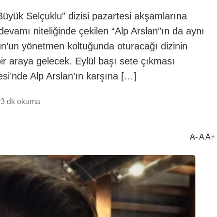
yük Selçuklu” dizisi pazartesi akşamlarına
devamı niteliğinde çekilen “Alp Arslan”ın da aynı
un’un yönetmen koltuğunda oturacağı dizinin
bir araya gelecek. Eylül başı sete çıkması
i’nde Alp Arslan’ın karşına […]
0
3 dk okuma
A- A A+