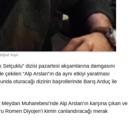
toğraf: Arşiv
Selçuklu” dizisi pazartesi akşamlarına damgasını
de çekilen “Alp Arslan”ın da aynı etkiyi yaratması
nda oturacağı dizinin başrollerinde Barış Arduç ile
rt Meydan Muharebesi’nde Alp Arslan’ın karşına çıkan ve
toru Romen Diyojen’i kimin canlandıracağı merak