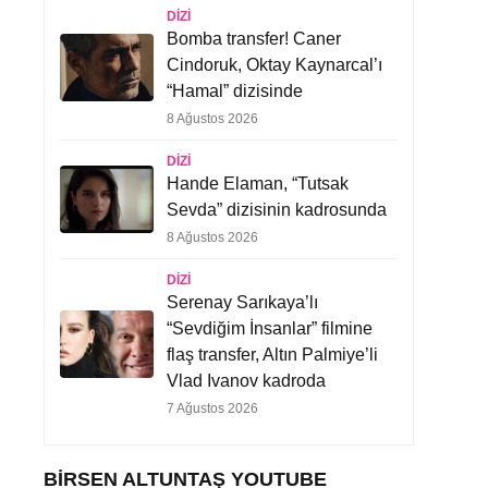
DIZI
Bomba transfer! Caner
Cindoruk, Oktay Kaynarcal’ı
“Hamal” dizisinde
8 Ağustos 2026
DIZI
Hande Elaman, “Tutsak
Sevda” dizisinin kadrosunda
8 Ağustos 2026
DIZI
Serenay Sarıkaya’lı
“Sevdiğim İnsanlar” filmine
flaş transfer, Altın Palmiye’li
Vlad Ivanov kadroda
7 Ağustos 2026
BIRSEN ALTUNTAŞ YOUTUBE