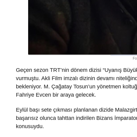
Fo
Geçen sezon TRT’nin dönem dizisi “Uyanış Büyük 
vurmuştu. Akli Film imzalı dizinin devamı niteliğin
bekleniyor. M. Çağatay Tosun’un yönetmen koltuğu
Fahriye Evcen bir araya gelecek.
Eylül başı sete çıkması planlanan dizide Malazgi
başarısız olunca tahttan indirilen Bizans İmpara
konusuydu.