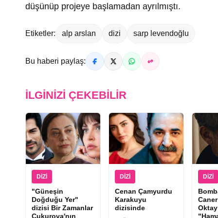
düşünüp projeye başlamadan ayrılmıştı.
Etiketler:
alp arslan
dizi
sarp levendoğlu
Bu haberi paylaş:
İLGINIZI ÇEKEBILIR
DIZI
DIZI
DIZI
"Güneşin
Cenan Çamyurdu
Bomba
Doğduğu Yer"
Karakuyu
Caner
dizisi Bir Zamanlar
dizisinde
Oktay
Çukurova'nın
"Hama