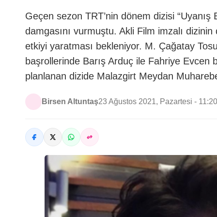
Geçen sezon TRT’nin dönem dizisi “Uyanış Bü
damgasını vurmuştu. Akli Film imzalı dizinin 
etkiyi yaratması bekleniyor. M. Çağatay Tos
başrollerinde Barış Arduç ile Fahriye Evcen 
planlanan dizide Malazgirt Meydan Muharebes
Birsen Altuntaş
23 Ağustos 2021, Pazartesi - 11:2