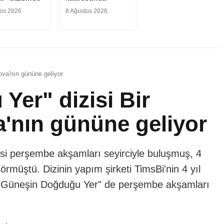
tos 2026
8 Ağustos 2026
ova'nın gününe geliyor
er" dizisi Bir
'nın gününe geliyor
si perşembe akşamları seyirciyle buluşmuş, 4
rmüştü. Dizinin yapım şirketi TimsBi'nin 4 yıl
i "Güneşin Doğduğu Yer" de perşembe akşamları