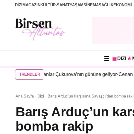
DİZİ
MAGAZİN
KÜLTÜR-SANAT
YAŞAM
SİNEMA
SAĞLIK
EKONOMİ
☰
▣
DİZİ
★
i Bir Zamanlar Çukurova’nın gününe geliyor
•
Cenan Çamyurdu K
TRENDLER
Ana Sayfa › Dizi › Barış Arduç’un karşısına Savaşçı’dan bomba raki
Barış Arduç’un kar
bomba rakip