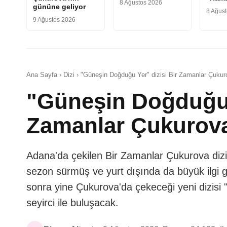
8 Ağustos 2026
gününe geliyor
8 Ağus
9 Ağustos 2026
Ana Sayfa › Dizi › "Güneşin Doğduğu Yer" dizisi Bir Zamanlar Çukur
"Güneşin Doğduğu Y
Zamanlar Çukurova
Adana'da çekilen Bir Zamanlar Çukurova dizi
sezon sürmüş ve yurt dışında da büyük ilgi gö
sonra yine Çukurova'da çekeceği yeni dizis
seyirci ile buluşacak.