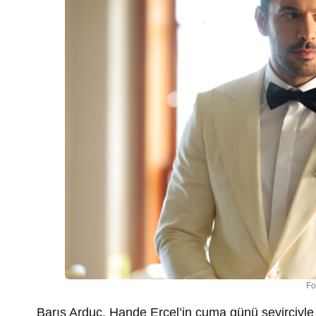
Fo
Barış Arduç, Hande Erçel’in cuma günü seyirciyle 