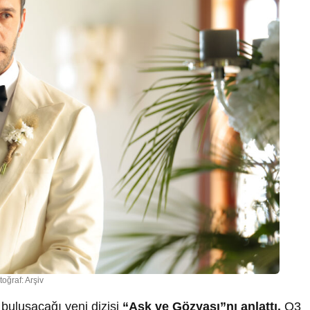
toğraf: Arşiv
buluşacağı yeni dizisi
“Aşk ve Gözyaşı”nı anlattı.
O3