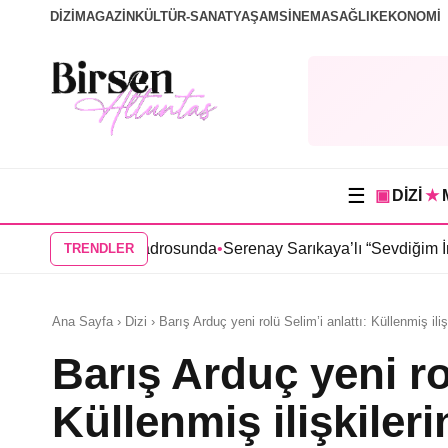
DİZİ
MAGAZİN
KÜLTÜR-SANAT
YAŞAM
SİNEMA
SAĞLIK
EKONOMİ
☰
▣
DİZİ
★
sinin kadrosunda
•
Serenay Sarıkaya’lı “Sevdiğim İnsanlar” filmine
TRENDLER
Ana Sayfa › Dizi › Barış Arduç yeni rolü Selim’i anlattı: Küllenmiş ili
Barış Arduç yeni rol
Küllenmiş ilişkileri