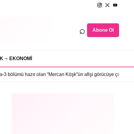
⌕
Abone Ol
IK
⌁
EKONOMİ
ır olan “Mercan Köşk”ün afişi görücüye çıktı
•
İmroz’da Bahar’ın 