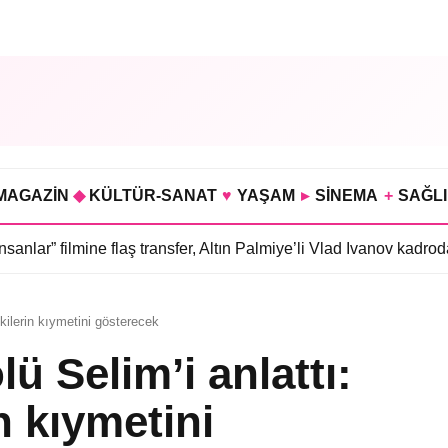
MAGAZİN
◆
KÜLTÜR-SANAT
♥
YAŞAM
▸
SİNEMA
+
SAĞL
 flaş transfer, Altın Palmiye’li Vlad Ivanov kadroda
•
3 bölümü haz
şkilerin kıymetini gösterecek
ü Selim’i anlattı:
n kıymetini