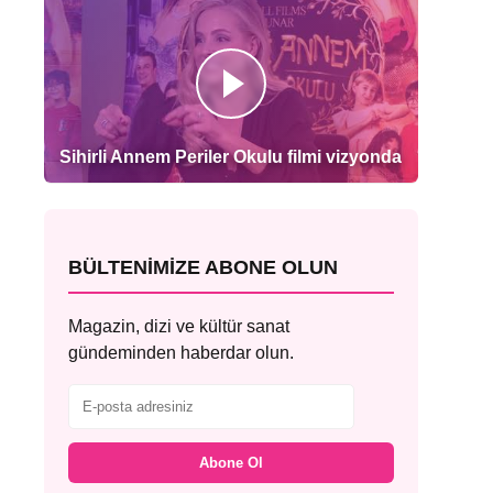
Sihirli Annem Periler Okulu filmi vizyonda
BÜLTENIMIZE ABONE OLUN
Magazin, dizi ve kültür sanat
gündeminden haberdar olun.
Abone Ol