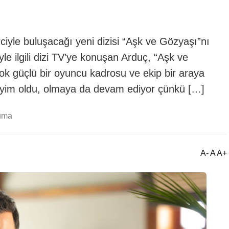
iyle buluşacağı yeni dizisi “Aşk ve Gözyaşı”nı
e ilgili dizi TV’ye konuşan Arduç, “Aşk ve
ok güçlü bir oyuncu kadrosu ve ekip bir araya
neyim oldu, olmaya da devam ediyor çünkü […]
uma
A- A A+