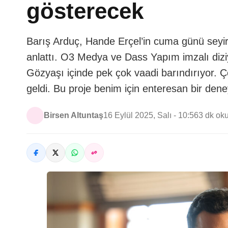
gösterecek
Barış Arduç, Hande Erçel’in cuma günü seyirc
anlattı. O3 Medya ve Dass Yapım imzalı diziyl
Gözyaşı içinde pek çok vaadi barındırıyor. Ç
geldi. Bu proje benim için enteresan bir de
Birsen Altuntaş
16 Eylül 2025, Salı - 10:56
3 dk ok