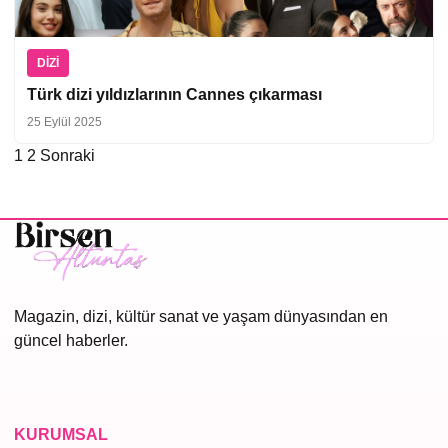
DIZI
Türk dizi yıldızlarının Cannes çıkarması
25 Eylül 2025
1
2
Sonraki
Yazı
sayfalaması
Magazin, dizi, kültür sanat ve yaşam dünyasından en
güncel haberler.
KURUMSAL