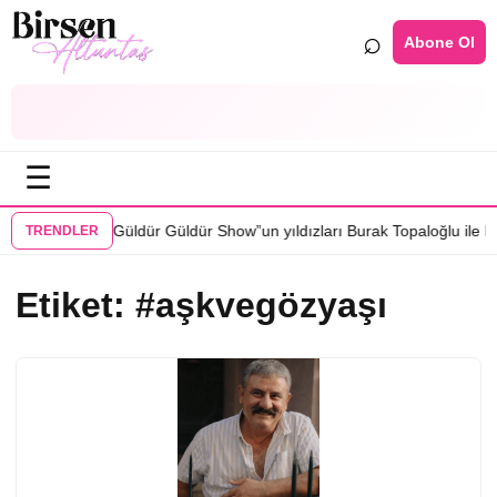
⌕
Abone Ol
☰
•
drosunda
“Güldür Güldür Show”un yıldızları Burak Topaloğlu ile Berkay 
TRENDLER
Etiket:
#aşkvegözyaşı