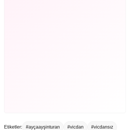
Etiketler:
#ayçaayşinturan
#vicdan
#vicdansız