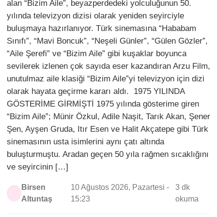
alan “Bizim Aile”, beyazperdedeki yolculuğunun 50.
yılında televizyon dizisi olarak yeniden seyirciyle
buluşmaya hazırlanıyor. Türk sinemasına “Hababam
Sınıfı”, “Mavi Boncuk”, “Neşeli Günler”, “Gülen Gözler”,
“Aile Şerefi” ve “Bizim Aile” gibi kuşaklar boyunca
sevilerek izlenen çok sayıda eser kazandıran Arzu Film,
unutulmaz aile klasiği “Bizim Aile”yi televizyon için dizi
olarak hayata geçirme kararı aldı. 1975 YILINDA
GÖSTERİME GİRMİŞTİ 1975 yılında gösterime giren
“Bizim Aile”; Münir Özkul, Adile Naşit, Tarık Akan, Şener
Şen, Ayşen Gruda, Itır Esen ve Halit Akçatepe gibi Türk
sinemasının usta isimlerini aynı çatı altında
buluşturmuştu. Aradan geçen 50 yıla rağmen sıcaklığını
ve seyircinin […]
Birsen
10 Ağustos 2026, Pazartesi -
3 dk
Altuntaş
15:23
okuma