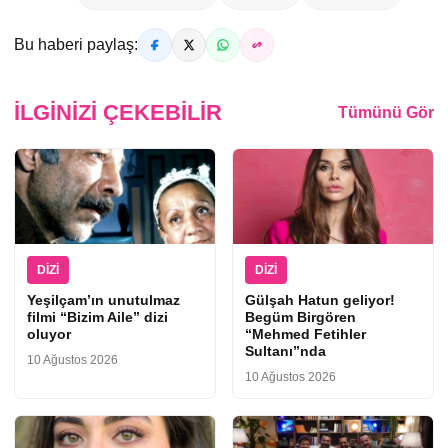
Bu haberi paylaş:
İLGINIZI ÇEKEBILIR
Tümünü Gör
DIZI
DIZI
Yeşilçam’ın unutulmaz
Gülşah Hatun geliyor!
filmi “Bizim Aile” dizi
Begüm Birgören
oluyor
“Mehmed Fetihler
Sultanı”nda
10 Ağustos 2026
10 Ağustos 2026