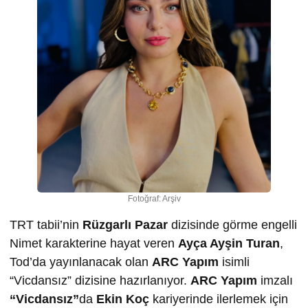
Fotoğraf: Arşiv
TRT tabii’nin
Rüzgarlı Pazar
dizisinde görme engelli
Nimet karakterine hayat veren
Ayça Ayşin Turan
,
Tod’da yayınlanacak olan
ARC Yapım
isimli
“Vicdansız” dizisine hazırlanıyor.
ARC Yapım
imzalı
“Vicdansız”
da
Ekin Koç
kariyerinde ilerlemek için