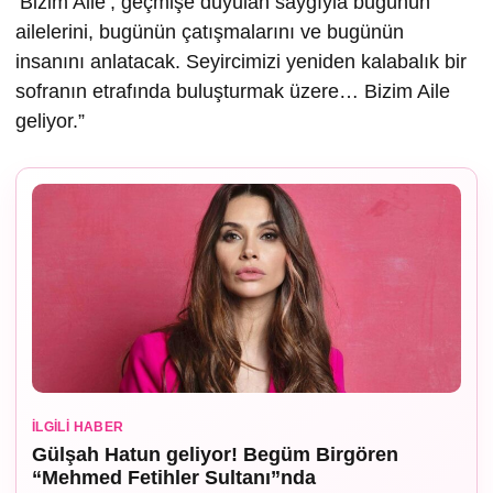
‘Bizim Aile’, geçmişe duyulan saygıyla bugünün
ailelerini, bugünün çatışmalarını ve bugünün
insanını anlatacak. Seyircimizi yeniden kalabalık bir
sofranın etrafında buluşturmak üzere… Bizim Aile
geliyor.”
İLGILI HABER
Gülşah Hatun geliyor! Begüm Birgören
“Mehmed Fetihler Sultanı”nda