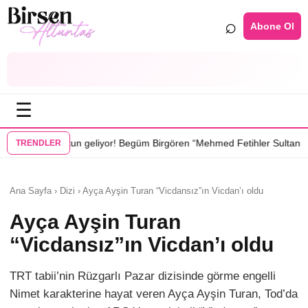
⌕
Abone Ol
☰
•
yor! Begüm Birgören “Mehmed Fetihler Sultanı”nda
“Karakuyu” dizisin
TRENDLER
Ana Sayfa › Dizi › Ayça Ayşin Turan “Vicdansız”ın Vicdan’ı oldu
Ayça Ayşin Turan
“Vicdansız”ın Vicdan’ı oldu
TRT tabii’nin Rüzgarlı Pazar dizisinde görme engelli
Nimet karakterine hayat veren Ayça Ayşin Turan, Tod’da