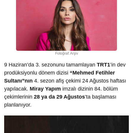
Fotoğraf: Arşiv
9 Haziran’da 3. sezonunu tamamlayan
TRT1
’in dev
prodüksiyonlu dönem dizisi
“Mehmed Fetihler
Sultanı”nın
4. sezon afiş çekimi 24 Ağustos haftası
yapılacak.
Miray Yapım
imzalı dizinin 84. bölüm
çekimlerinin
28 ya da 29 A
ğ
ustos
’ta başlaması
planlanıyor.