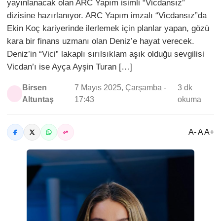
yayınlanacak olan ARC Yapım isimli “Vicdansız”
dizisine hazırlanıyor. ARC Yapım imzalı “Vicdansız”da
Ekin Koç kariyerinde ilerlemek için planlar yapan, gözü
kara bir finans uzmanı olan Deniz’e hayat verecek.
Deniz’in “Vici” lakaplı sırılsıklam aşık olduğu sevgilisi
Vicdan’ı ise Ayça Ayşin Turan […]
Birsen
7 Mayıs 2025, Çarşamba -
3 dk
Altuntaş
17:43
okuma
A- A A+