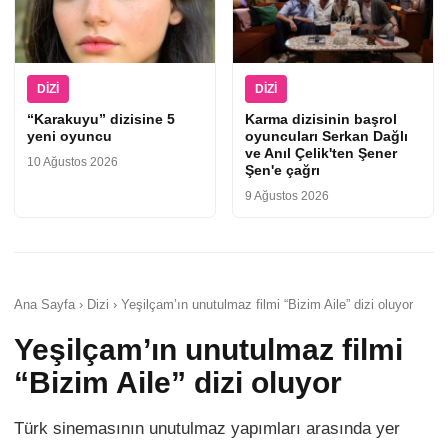
DIZI
DIZI
“Karakuyu” dizisine 5
Karma dizisinin başrol
yeni oyuncu
oyuncuları Serkan Dağlı
ve Anıl Çelik'ten Şener
10 Ağustos 2026
Şen'e çağrı
9 Ağustos 2026
Ana Sayfa › Dizi › Yeşilçam’ın unutulmaz filmi “Bizim Aile” dizi oluyor
Yeşilçam’ın unutulmaz filmi
“Bizim Aile” dizi oluyor
Türk sinemasının unutulmaz yapımları arasında yer