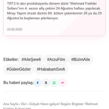
TRT1’in dev prodüksiyonlu dönem dizisi “Mehmed Fetihler
Sultanı”nın 4. sezon afiş çekimi 24 Ağustos haftası yapılacak.
Miray Yapım imzalı dizinin 84. bölüm çekimlerinin 28 ya da 29
Ağustos’ta başlaması planlanıyor.
10.08.2026
Etiketler:
#AileŞerefi
#ArzuFilm
#BizimAile
#GülenGözler
#HababamSınıfı
Bu haberi paylaş:
Ana Sayfa › Dizi › Gülşah Hatun geliyor! Begüm Birgören “Mehmed
Fetihler Sultanı”nda