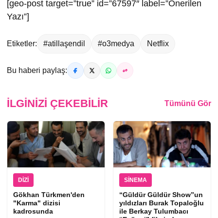
[geo-post target=”true” id=”67597″ label=”Önerilen
Yazı”]
Etiketler:
#atillaşendil
#o3medya
Netflix
Bu haberi paylaş:
İLGINIZI ÇEKEBILIR
Tümünü Gör
DIZI
SINEMA
Gökhan Türkmen'den
“Güldür Güldür Show”un
"Karma" dizisi
yıldızları Burak Topaloğlu
kadrosunda
ile Berkay Tulumbacı