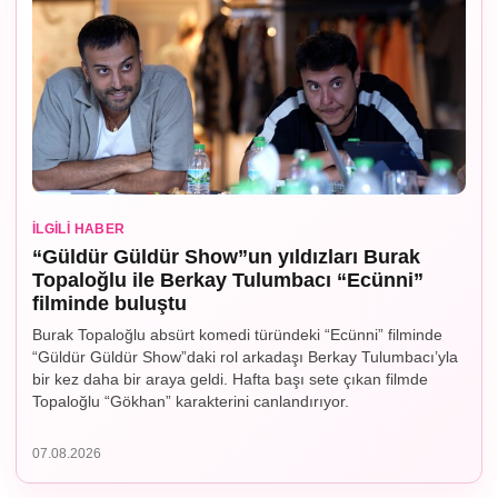
İLGILI HABER
“Güldür Güldür Show”un yıldızları Burak
Topaloğlu ile Berkay Tulumbacı “Ecünni”
filminde buluştu
Burak Topaloğlu absürt komedi türündeki “Ecünni” filminde
“Güldür Güldür Show”daki rol arkadaşı Berkay Tulumbacı’yla
bir kez daha bir araya geldi. Hafta başı sete çıkan filmde
Topaloğlu “Gökhan” karakterini canlandırıyor.
07.08.2026