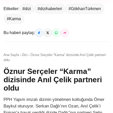
Etiketler:
#dizi
#dizihaberleri
#GökhanTürkmen
#Karma
Bu haberi paylaş:
Ana Sayfa › Dizi › Öznur Serçeler “Karma” dizisinde Anıl Çelik partneri
oldu
Öznur Serçeler “Karma”
dizisinde Anıl Çelik partneri
oldu
PPH Yapım imzalı dizinin yönetmen koltuğunda Ömer
Baykul oturuyor. Serkan Dağlı’nın Ozan, Anıl Çelik’i
Erman’a hayat verdiği dizide Dağlı’’nın partneri Selin