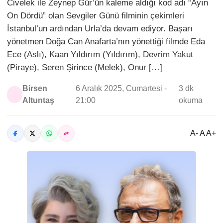
Civelek ile Zeynep Gür’ün kaleme aldığı kod adı “Ayın
On Dördü” olan Sevgiler Günü filminin çekimleri
İstanbul’un ardından Urla’da devam ediyor. Başarı
yönetmen Doğa Can Anafarta’nın yönettiği filmde Eda
Ece (Aslı), Kaan Yıldırım (Yıldırım), Devrim Yakut
(Piraye), Seren Şirince (Melek), Onur […]
Birsen
6 Aralık 2025, Cumartesi -
3 dk
Altuntaş
21:00
okuma
A- A A+