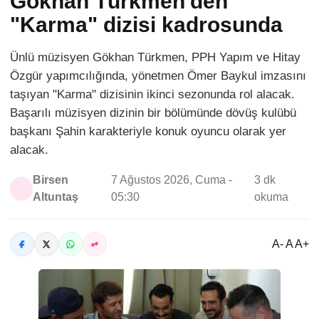
Gökhan Türkmen'den
"Karma" dizisi kadrosunda
Ünlü müzisyen Gökhan Türkmen, PPH Yapım ve Hitay
Özgür yapımcılığında, yönetmen Ömer Baykul imzasını
taşıyan "Karma" dizisinin ikinci sezonunda rol alacak.
Başarılı müzisyen dizinin bir bölümünde dövüş kulübü
başkanı Şahin karakteriyle konuk oyuncu olarak yer
alacak.
Birsen
7 Ağustos 2026, Cuma -
3 dk
Altuntaş
05:30
okuma
A- A A+