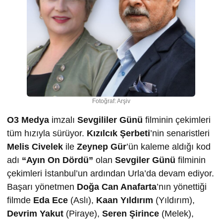
Fotoğraf: Arşiv
O3 Medya
imzalı
Sevgililer Günü
filminin çekimleri
tüm hızıyla sürüyor.
Kızılcık Şerbeti
’nin senaristleri
Melis Civelek
ile
Zeynep Gür
’ün kaleme aldığı kod
adı
“Ayın On Dördü”
olan
Sevgiler Günü
filminin
çekimleri İstanbul’un ardından Urla’da devam ediyor.
Başarı yönetmen
Doğa Can Anafarta
’nın yönettiği
filmde
Eda Ece
(Aslı),
Kaan Yıldırım
(Yıldırım),
Devrim Yakut
(Piraye),
Seren Şirince
(Melek),