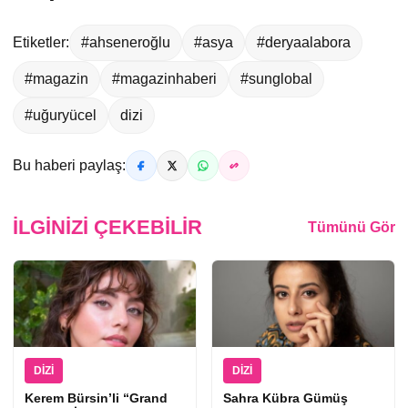
Etiketler:
#ahseneroğlu
#asya
#deryaalabora
#magazin
#magazinhaberi
#sunglobal
#uğuryücel
dizi
Bu haberi paylaş:
İLGINIZI ÇEKEBILIR
Tümünü Gör
DIZI
DIZI
Kerem Bürsin’li “Grand
Sahra Kübra Gümüş