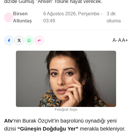
dizide Gümüş ”Ahsen” rolüne hayat verecek.
Birsen
6 Ağustos 2026, Perşembe -
3 dk
Altuntaş
03:49
okuma
A- A A+
Fotoğraf: Arşiv
Atv
’nin Burak Özçivit’in başrolünü oynadığı yeni
dizisi
“Güneşin Doğduğu Yer”
merakla bekleniyor.