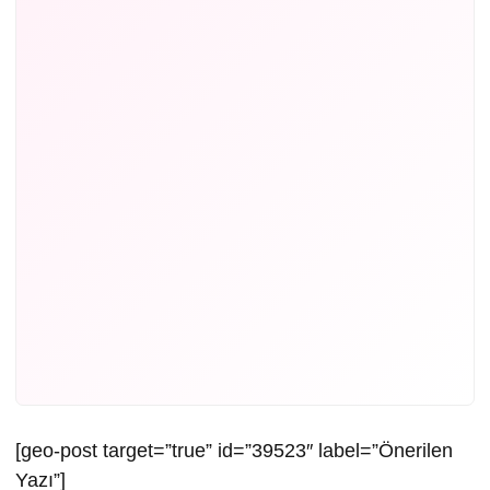
[geo-post target=”true” id=”39523″ label=”Önerilen
Yazı”]