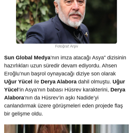
Fotoğraf: Arşiv
Sun Global Medya
’nın imza atacağı Asya” dizisinin
hazırlıkları uzun süredir devam ediyordu. Ahsen
Eroğlu’nun başrol oynayacağı diziye son olarak
Uğur Yücel
ile
Derya Alabora
dahil olmuştu.
Uğur
Yücel
’in Asya’nın babası Hüsrev karakterini,
Derya
Alabora
’nın da Hüsrev’in aşkı Nadide’yi
canlandırmak üzere görüşmeleri eden projede flaş
bir gelişme oldu.