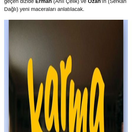
geçen dizide
Erman
(Anıl Çelik) ve
Ozan
’ın (Serkan
Dağlı) yeni maceraları anlatılacak.