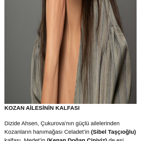
KOZAN AİLESİNİN KALFASI
Dizide Ahsen, Çukurova’nın güçlü ailelerinden
Kozanların hanımağası Celadet’in
(Sibel Taşçıoğlu)
kalfası, Medet’in
(Kenan Doğan Ciniviz)
de eşi