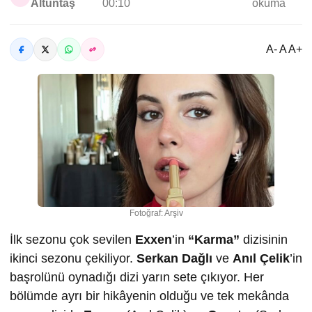
Altuntaş
00:10
okuma
A- A A+
Fotoğraf: Arşiv
İlk sezonu çok sevilen
Exxen
’in
“Karma”
dizisinin
ikinci sezonu çekiliyor.
Serkan Dağlı
ve
Anıl Çelik
’in
başrolünü oynadığı dizi yarın sete çıkıyor. Her
bölümde ayrı bir hikâyenin olduğu ve tek mekânda