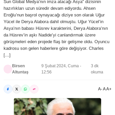
Sun Global Medya’nın imza atacağı Asya” dizisinin
hazırlıkları uzun süredir devam ediyordu. Ahsen
Eroğlu’nun başrol oynayacağı diziye son olarak Uğur
Yücel ile Derya Alabora dahil olmuştu. Uğur Yücel’in
Asya’nın babası Hüsrev karakterini, Derya Alabora’nın
da Hüsrev’in aşkı Nadide’yi canlandırmak üzere
görüşmeleri eden projede flaş bir gelişme oldu. Oyuncu
kadrosu son gelen haberlere göre değişiyor. Charles
[…]
Birsen
9 Şubat 2024, Cuma -
3 dk
Altuntaş
12:56
okuma
A- A A+