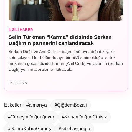
İLGILI HABER
Selin Türkmen “Karma” dizisinde Serkan
Dağlı’nın partnerini canlandıracak
Serkan Dağlı ve Anıl Çelik’in başrolünü oynadığı dizi yarın
sete çıkıyor. Her bölümde ayrı bir hikâyenin olduğu ve tek
mekânda geçen dizide Erman (Anıl Çelik) ve Ozan’ın (Serkan
Dağlı) yeni maceraları anlatılacak.
06.08.2026
Etiketler:
#almanya
#ÇiğdemBozali
#GüneşinDoğduğuyer
#KenanDoğanCiniviz
#SahraKübraGümüş
#sibeltaşçıoğlu