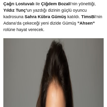
Çağrı Lostuvalı
ile
Çiğdem Bozali
’nin yönettiği,
Yıldız Tunç’
un yazdığı dizinin güçlü oyuncu
kadrosuna
Sahra Kübra Gümüş
katıldı.
TimsBi
’nin
Adana’da çekeceği yeni dizide Gümüş
”Ahsen”
rolüne hayat verecek.