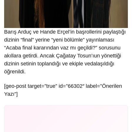
Barış Arduç ve Hande Erçel’in başrollerini paylaştığı
dizinin “final” yerine “yeni bölümle” yayınlaması
“Acaba final kararından vaz mı geçildi?” sorusunu
akıllara getirdi. Ancak Çağatay Tosun’ıun yönettiği
dizinin setinin toplandığı ve ekiple vedalaşıldığı
öğrenildi.
[geo-post target=”true” id=”66302″ label=”Önerilen
Yazı”]