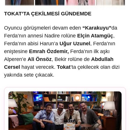
TOKAT’TA ÇEK
İLMESİ GÜNDEMDE
Oyuncu görüşmeleri devam eden
“Karakuyu”
da
Ferda’nın annesi Nadire rolüne
Elçin Atamgüç
,
Ferda’nın abisi Harun’a
U
ğur Uzunel
, Ferda’nın
eniştesine
Emrah Özdemir,
Ferda’nın ilk aşkı
Alperen’e
Ali Önsöz
, Bekir rolüne de
Abdullah
Cersel
hayat verecek.
Tokat
’ta çekilecek olan dizi
yakında sete çıkacak.