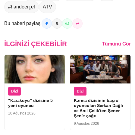
#handeerçel
ATV
Bu haberi paylaş:
İLGINIZI ÇEKEBILIR
Tümünü Gör
DIZI
DIZI
“Karakuyu” dizisine 5
Karma dizisinin başrol
yeni oyuncu
oyuncuları Serkan Dağlı
ve Anıl Çelik'ten Şener
10 Ağustos 2026
Şen'e çağrı
9 Ağustos 2026