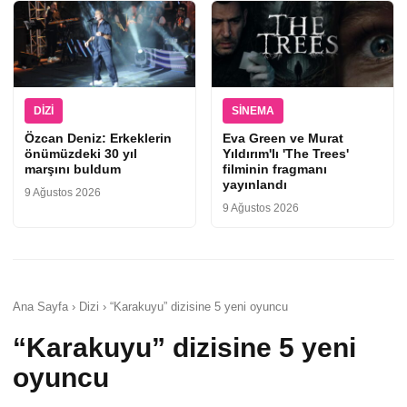
DIZI
SINEMA
Özcan Deniz: Erkeklerin
Eva Green ve Murat
önümüzdeki 30 yıl
Yıldırım'lı 'The Trees'
marşını buldum
filminin fragmanı
yayınlandı
9 Ağustos 2026
9 Ağustos 2026
Ana Sayfa › Dizi › “Karakuyu” dizisine 5 yeni oyuncu
“Karakuyu” dizisine 5 yeni
oyuncu