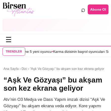
⌕
Abone Ol
☰
•
isine 5 yeni oyuncu
Karma dizisinin başrol oyuncuları Serkan Dağlı ve 
TRENDLER
Ana Sayfa › Dizi › “Aşk Ve Gözyaşı” bu akşam son kez ekrana geliyor
“Aşk Ve Gözyaşı” bu akşam
son kez ekrana geliyor
Atv’nin O3 Medya ve Dass Yapım imzalı dizisi “Aşk Ve
Gözyaşı” bu akşam ekrana veda ediyor. Kore yapımı