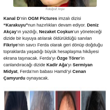
Fotoğraf: Arşiv
Kanal D
’nin
OGM Pictures
imzalı dizisi
“Karakuyu”
nun hazırlıkları devam ediyor.
Deniz
Akçay
’ın yazdığı,
Nezaket Coşkun
’un yöneteceği
dizide bir kuyuya atılarak öldürüldüğü sanılan
Fikriye
’nin savcı Ferda olarak geri dönüp doğduğu
topraklarda yaşadığı büyük hesaplaşma hikâyesi
ekrana taşınacak. Ferda’yı
Özge Törer
’in
canlandıracağı dizide
Kadir Ağa
’yı
Sermiyan
Midyat
, Ferda’nın babası Hamdi’yi
Cenan
Çamyurdu
oynayacak.