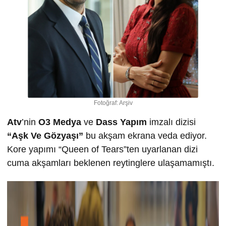
Fotoğraf: Arşiv
Atv
’nin
O3 Medya
ve
Dass Yapım
imzalı dizisi
“Aşk Ve Gözyaşı”
bu akşam ekrana veda ediyor.
Kore yapımı “Queen of Tears”ten uyarlanan dizi
cuma akşamları beklenen reytinglere ulaşamamıştı.