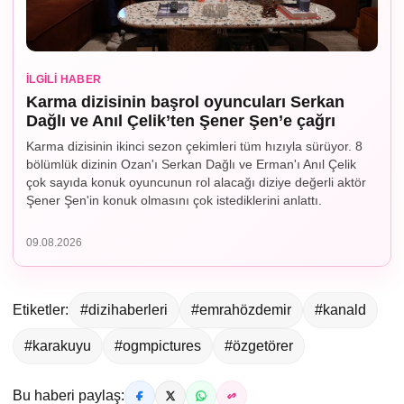
İLGILI HABER
Karma dizisinin başrol oyuncuları Serkan
Dağlı ve Anıl Çelik’ten Şener Şen’e çağrı
Karma dizisinin ikinci sezon çekimleri tüm hızıyla sürüyor. 8
bölümlük dizinin Ozan'ı Serkan Dağlı ve Erman'ı Anıl Çelik
çok sayıda konuk oyuncunun rol alacağı diziye değerli aktör
Şener Şen'in konuk olmasını çok istediklerini anlattı.
09.08.2026
Etiketler:
#dizihaberleri
#emrahözdemir
#kanald
#karakuyu
#ogmpictures
#özgetörer
Bu haberi paylaş: