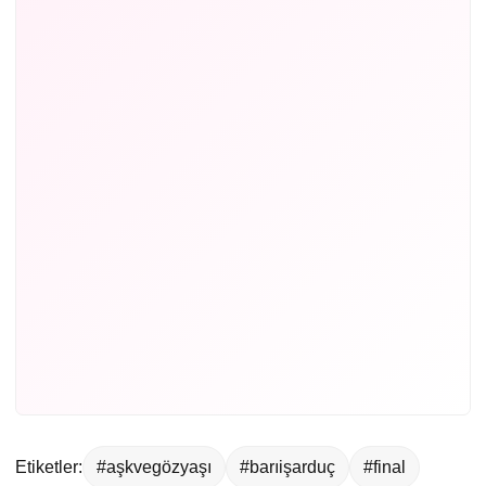
Etiketler:
#aşkvegözyaşı
#barıişarduç
#final