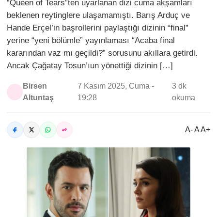
“Queen of Tears”ten uyarlanan dizi cuma akşamları
beklenen reytinglere ulaşamamıştı. Barış Arduç ve
Hande Erçel’in başrollerini paylaştığı dizinin “final”
yerine “yeni bölümle” yayınlaması “Acaba final
kararından vaz mı geçildi?” sorusunu akıllara getirdi.
Ancak Çağatay Tosun’ıun yönettiği dizinin […]
Birsen
7 Kasım 2025, Cuma -
3 dk
Altuntaş
19:28
okuma
A- A A+