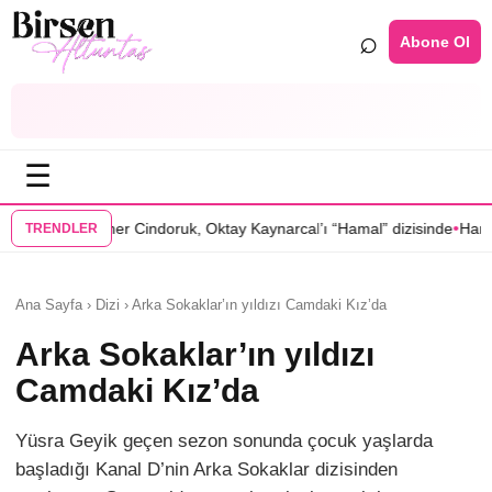
⌕
Abone Ol
☰
•
ruk, Oktay Kaynarcal’ı “Hamal” dizisinde
Hande Elaman, “Tutsak Sevda
TRENDLER
Ana Sayfa › Dizi › Arka Sokaklar’ın yıldızı Camdaki Kız’da
Arka Sokaklar’ın yıldızı
Camdaki Kız’da
Yüsra Geyik geçen sezon sonunda çocuk yaşlarda
başladığı Kanal D’nin Arka Sokaklar dizisinden