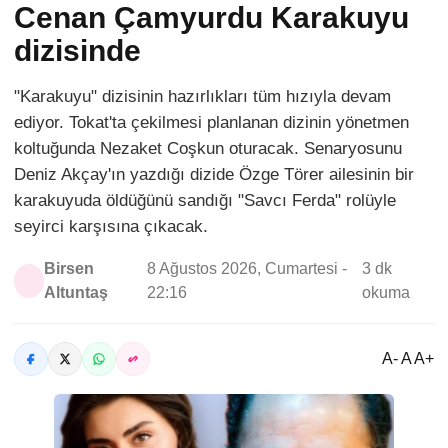
Cenan Çamyurdu Karakuyu
dizisinde
"Karakuyu" dizisinin hazırlıkları tüm hızıyla devam
ediyor. Tokat'ta çekilmesi planlanan dizinin yönetmen
koltuğunda Nezaket Coşkun oturacak. Senaryosunu
Deniz Akçay'ın yazdığı dizide Özge Törer ailesinin bir
karakuyuda öldüğünü sandığı "Savcı Ferda" rolüyle
seyirci karşısına çıkacak.
Birsen
8 Ağustos 2026, Cumartesi -
3 dk
Altuntaş
22:16
okuma
A- A A+