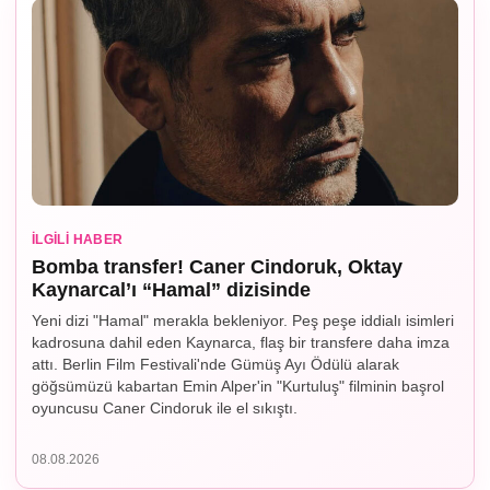
İLGILI HABER
Bomba transfer! Caner Cindoruk, Oktay
Kaynarcal’ı “Hamal” dizisinde
Yeni dizi "Hamal" merakla bekleniyor. Peş peşe iddialı isimleri
kadrosuna dahil eden Kaynarca, flaş bir transfere daha imza
attı. Berlin Film Festivali'nde Gümüş Ayı Ödülü alarak
göğsümüzü kabartan Emin Alper'in "Kurtuluş" filminin başrol
oyuncusu Caner Cindoruk ile el sıkıştı.
08.08.2026