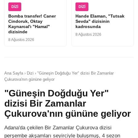
DIZI
DIZI
Bomba transfer! Caner
Hande Elaman, "Tutsak
Cindoruk, Oktay
Sevda" dizisinin
Kaynarcal'ı "Hamal"
kadrosunda
dizisinde
8 Ağustos 2026
8 Ağustos 2026
Ana Sayfa › Dizi › "Güneşin Doğduğu Yer" dizisi Bir Zamanlar
Çukurova'nın gününe geliyor
"Güneşin Doğduğu Yer"
dizisi Bir Zamanlar
Çukurova'nın gününe geliyor
Adana'da çekilen Bir Zamanlar Çukurova dizisi
perşembe akşamları seyirciyle buluşmuş, 4 sezon