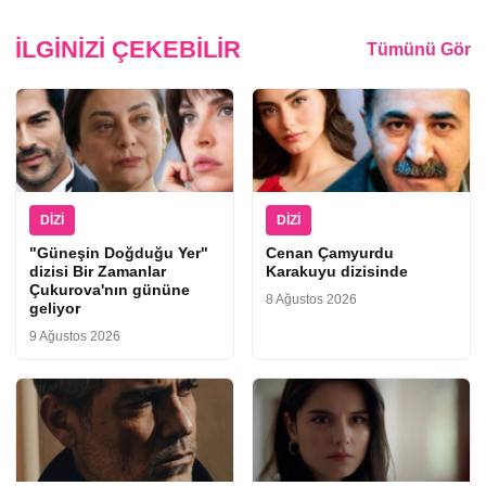
İLGINIZI ÇEKEBILIR
Tümünü Gör
DIZI
DIZI
"Güneşin Doğduğu Yer"
Cenan Çamyurdu
dizisi Bir Zamanlar
Karakuyu dizisinde
Çukurova'nın gününe
8 Ağustos 2026
geliyor
9 Ağustos 2026