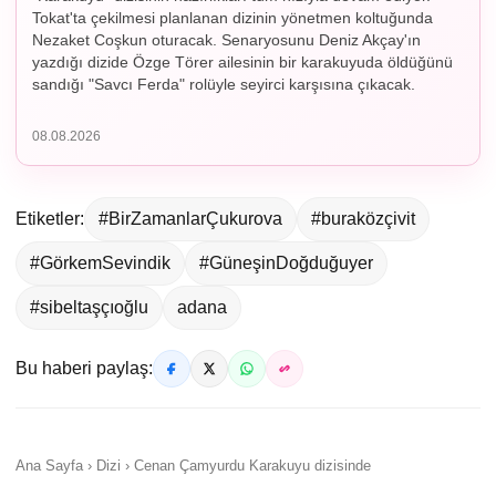
Tokat'ta çekilmesi planlanan dizinin yönetmen koltuğunda
Nezaket Coşkun oturacak. Senaryosunu Deniz Akçay'ın
yazdığı dizide Özge Törer ailesinin bir karakuyuda öldüğünü
sandığı "Savcı Ferda" rolüyle seyirci karşısına çıkacak.
08.08.2026
Etiketler:
#BirZamanlarÇukurova
#buraközçivit
#GörkemSevindik
#GüneşinDoğduğuyer
#sibeltaşçıoğlu
adana
Bu haberi paylaş:
Ana Sayfa › Dizi › Cenan Çamyurdu Karakuyu dizisinde