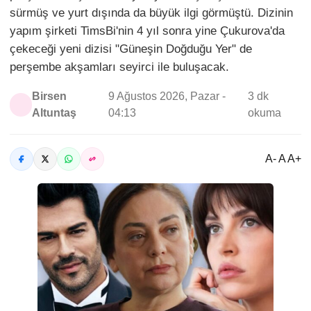
sürmüş ve yurt dışında da büyük ilgi görmüştü. Dizinin
yapım şirketi TimsBi'nin 4 yıl sonra yine Çukurova'da
çekeceği yeni dizisi "Güneşin Doğduğu Yer" de
perşembe akşamları seyirci ile buluşacak.
Birsen
9 Ağustos 2026, Pazar -
3 dk
Altuntaş
04:13
okuma
A- A A+