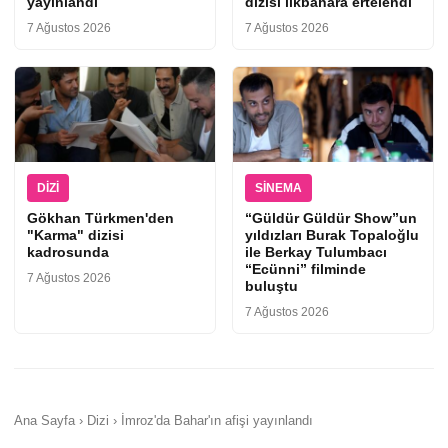
yayınlandı
dizisi ilkbahara ertelendi
7 Ağustos 2026
7 Ağustos 2026
DIZI
SINEMA
Gökhan Türkmen'den
“Güldür Güldür Show”un
"Karma" dizisi
yıldızları Burak Topaloğlu
kadrosunda
ile Berkay Tulumbacı
“Ecünni” filminde
7 Ağustos 2026
buluştu
7 Ağustos 2026
Ana Sayfa › Dizi › İmroz'da Bahar'ın afişi yayınlandı