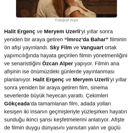
Fotoğraf: Arşiv
Halit Ergenç
ve
Meryem Uzerli
‘yi yıllar sonra
yeniden bir araya getiren
“İmroz’da Bahar”
filminin
ön afişi yayınlandı.
Sky Film
ve
Vanguart
ortak
yapımcılığında hayata geçirilen filmin yönetmenliğini
ve senaristliğini
Özcan Alper
yapıyor. Filmin ana
afişinin ise önümüzdeki günlerde yayınlanması
planlanıyor.
Halit Ergenç
ve
Meryem Uzerli
‘yi yıllar
sonra yeniden bir araya getiren film, sinema
severlerde büyük heyecan yarattı. Çekimleri
Gökçeada
‘da tamamlanan film, adada yolları
kesişen iki insanın geçmişleriyle yüzleşirken hayatın
sunduğu ikinci şansı keşfetmelerini anlatıyor. Afişte
de filmin duygu dünyasını yansıtan yalın ve güçlü