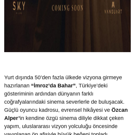
Yurt dışında 50’den fazla ülkede vizyona girmeye
hazırlanan
“İmroz’da Bahar”
, Türkiye’deki
gösteriminin ardından dünyanın farklı
coğrafyalarındaki sinema severlerle de buluşacak.
Güçlü oyuncu kadrosu, evrensel hikâyesi ve
Özcan
Alper’
in kendine özgü sinema diliyle dikkat çeken
yapım, uluslararası vizyon yolculuğu öncesinde
yayınlanan ön afişiyle büyük beğeni topladı.