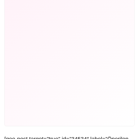
[geo-post target=”true” id=”34534″ label=”Önerilen