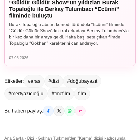
“Güldür Güldür Show”un yıldızları Burak
Topaloğlu ile Berkay Tulumbacı “Ecünni”
filminde buluştu
Burak Topaloğlu absürt komedi türündeki “Ecünni” filminde
“Güldür Güldür Show”daki rol arkadaşı Berkay Tulumbacı’yla
bir kez daha bir araya geldi. Hafta başı sete çıkan filmde
Topaloğlu “Gökhan” karakterini canlandırıyor.
07.08.2026
Etiketler:
#aras
#dizi
#doğubayazıt
#mertyazıcıoğlu
#tmcfilm
film
Bu haberi paylaş:
Ana Sayfa › Dizi › Gökhan Türkmen'den "Karma" dizisi kadrosunda