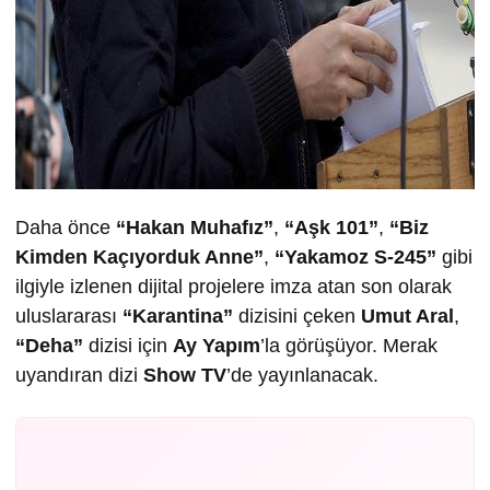
Daha önce
“Hakan Muhafız”
,
“Aşk 101”
,
“Biz
Kimden Kaçıyorduk Anne”
,
“Yakamoz S-245”
gibi
ilgiyle izlenen dijital projelere imza atan son olarak
uluslararası
“Karantina”
dizisini çeken
Umut Aral
,
“Deha”
dizisi için
Ay Yapım
’la görüşüyor. Merak
uyandıran dizi
Show TV
’de yayınlanacak.