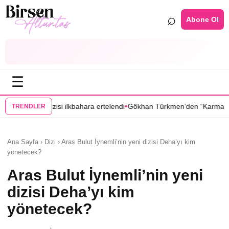
⌕
Abone Ol
☰
•
si ilkbahara ertelendi
Gökhan Türkmen’den “Karma” dizisi kadrosunda
TRENDLER
Ana Sayfa › Dizi › Aras Bulut İynemli’nin yeni dizisi Deha’yı kim
yönetecek?
Aras Bulut İynemli’nin yeni
dizisi Deha’yı kim
yönetecek?