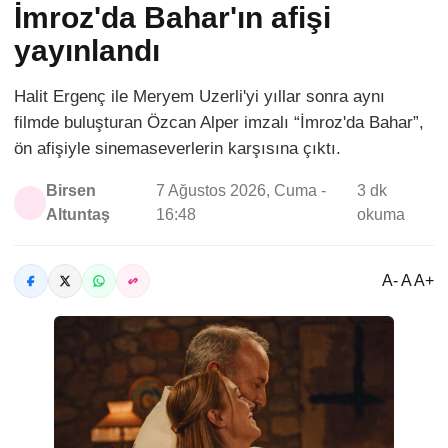
İmroz'da Bahar'ın afişi
yayınlandı
Halit Ergenç ile Meryem Uzerli'yi yıllar sonra aynı
filmde buluşturan Özcan Alper imzalı “İmroz'da Bahar”,
ön afişiyle sinemaseverlerin karşısına çıktı.
Birsen
7 Ağustos 2026, Cuma -
3 dk
Altuntaş
16:48
okuma
A- A A+