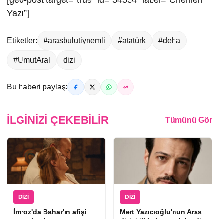
Yazı”]
Etiketler:
#arasbulutiynemli
#atatürk
#deha
#UmutAral
dizi
Bu haberi paylaş:
İLGINIZI ÇEKEBILIR
Tümünü Gör
DIZI
DIZI
İmroz'da Bahar'ın afişi
Mert Yazıcıoğlu'nun Aras