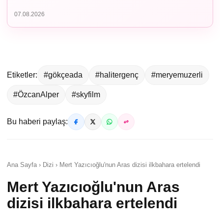
07.08.2026
Etiketler:
#gökçeada
#halitergenç
#meryemuzerli
#ÖzcanAlper
#skyfilm
Bu haberi paylaş:
Ana Sayfa › Dizi › Mert Yazıcıoğlu'nun Aras dizisi ilkbahara ertelendi
Mert Yazıcıoğlu'nun Aras
dizisi ilkbahara ertelendi