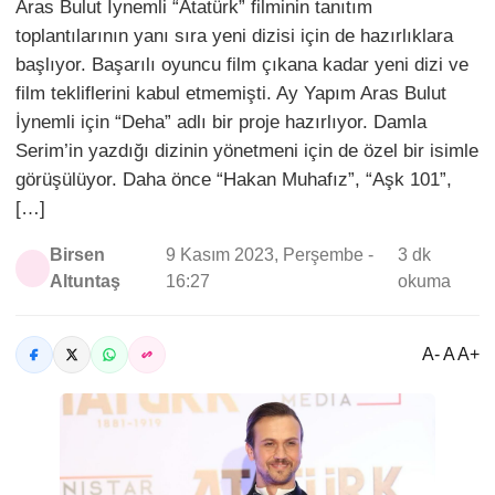
Aras Bulut İynemli “Atatürk” filminin tanıtım
toplantılarının yanı sıra yeni dizisi için de hazırlıklara
başlıyor. Başarılı oyuncu film çıkana kadar yeni dizi ve
film tekliflerini kabul etmemişti. Ay Yapım Aras Bulut
İynemli için “Deha” adlı bir proje hazırlıyor. Damla
Serim’in yazdığı dizinin yönetmeni için de özel bir isimle
görüşülüyor. Daha önce “Hakan Muhafız”, “Aşk 101”,
[…]
Birsen
9 Kasım 2023, Perşembe -
3 dk
Altuntaş
16:27
okuma
A- A A+