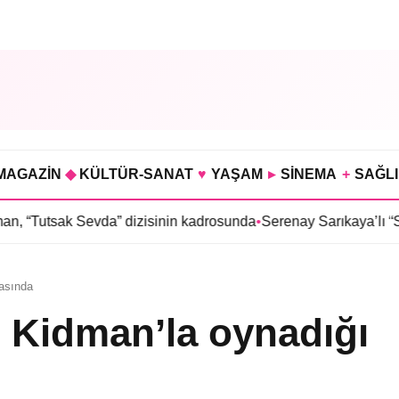
MAGAZİN
◆
KÜLTÜR-SANAT
♥
YAŞAM
▸
SİNEMA
+
SAĞL
Sevda” dizisinin kadrosunda
•
Serenay Sarıkaya’lı “Sevdiğim İnsa
lasında
 Kidman’la oynadığı