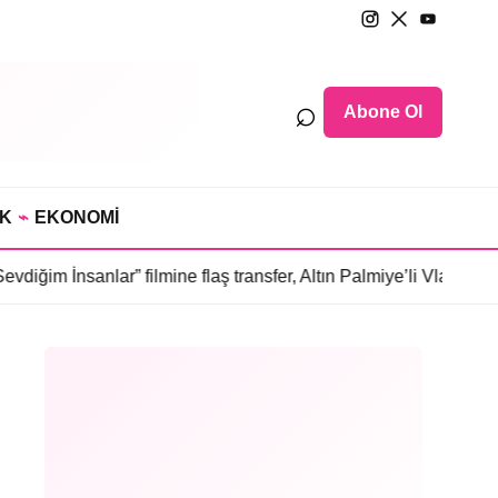
⌕
Abone Ol
IK
⌁
EKONOMİ
nlar” filmine flaş transfer, Altın Palmiye’li Vlad Ivanov kadroda