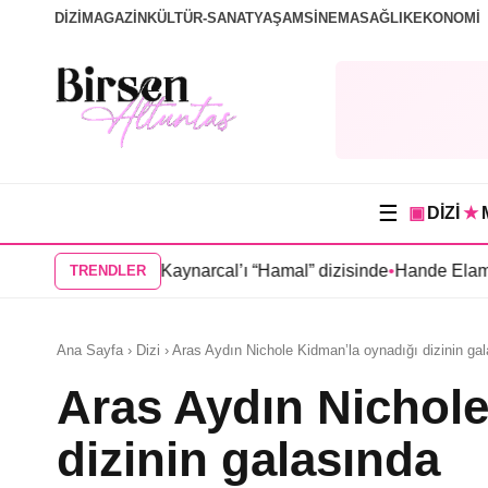
DİZİ
MAGAZİN
KÜLTÜR-SANAT
YAŞAM
SİNEMA
SAĞLIK
EKONOMİ
☰
▣
DİZİ
★
k, Oktay Kaynarcal’ı “Hamal” dizisinde
•
Hande Elaman, “Tutsak 
TRENDLER
Ana Sayfa › Dizi › Aras Aydın Nichole Kidman’la oynadığı dizinin ga
Aras Aydın Nichole
dizinin galasında