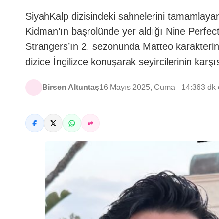
SiyahKalp dizisindeki sahnelerini tamamlaya
Kidman’ın başrolünde yer aldığı Nine Perfect 
Strangers’ın 2. sezonunda Matteo karakterin
dizide İngilizce konuşarak seyircilerinin karş
Birsen Altuntaş
16 Mayıs 2025, Cuma - 14:36
3 dk