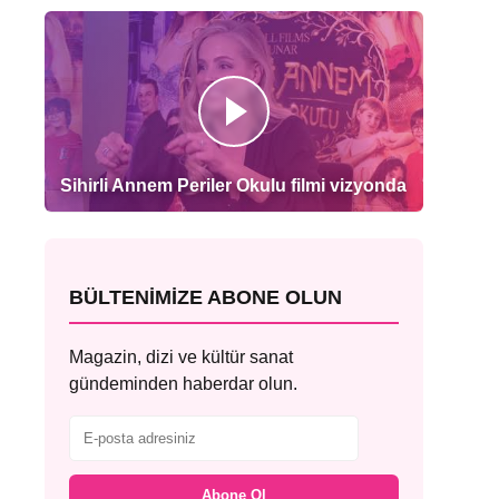
Sihirli Annem Periler Okulu filmi vizyonda
BÜLTENIMIZE ABONE OLUN
Magazin, dizi ve kültür sanat
gündeminden haberdar olun.
Abone Ol