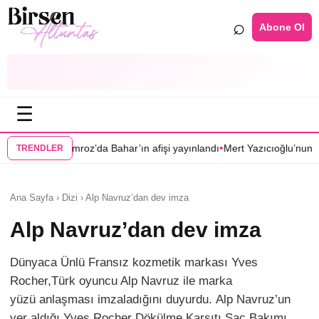
⌕
Abone Ol
☰
•
da Bahar’ın afişi yayınlandı
Mert Yazıcıoğlu’nun Aras dizisi ilkbahara er
TRENDLER
Ana Sayfa › Dizi › Alp Navruz’dan dev imza
Alp Navruz’dan dev imza
Dünyaca Ünlü Fransız kozmetik markası Yves
Rocher,Türk oyuncu Alp Navruz ile marka
yüzü anlaşması imzaladığını duyurdu. Alp Navruz’un
yer aldığı Yves Rocher Dökülme Karşıtı Saç Bakımı