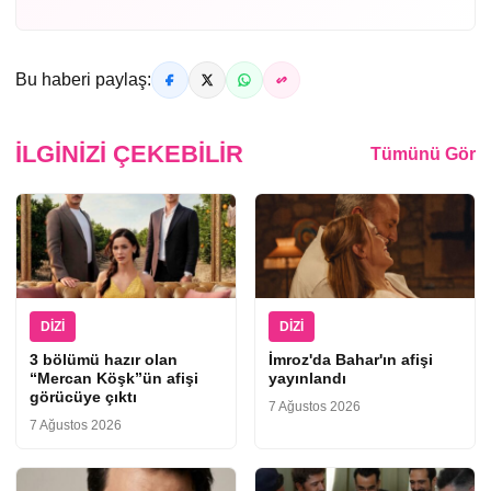
Bu haberi paylaş:
İLGINIZI ÇEKEBILIR
Tümünü Gör
DIZI
DIZI
3 bölümü hazır olan
İmroz'da Bahar'ın afişi
“Mercan Köşk”ün afişi
yayınlandı
görücüye çıktı
7 Ağustos 2026
7 Ağustos 2026