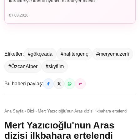
karakteriyle konuk oyuncu olarak yer alacak.
07.08.2026
Etiketler:
#gökçeada
#halitergenç
#meryemuzerli
#ÖzcanAlper
#skyfilm
Bu haberi paylaş:
Ana Sayfa › Dizi › Mert Yazıcıoğlu'nun Aras dizisi ilkbahara ertelendi
Mert Yazıcıoğlu'nun Aras
dizisi ilkbahara ertelendi