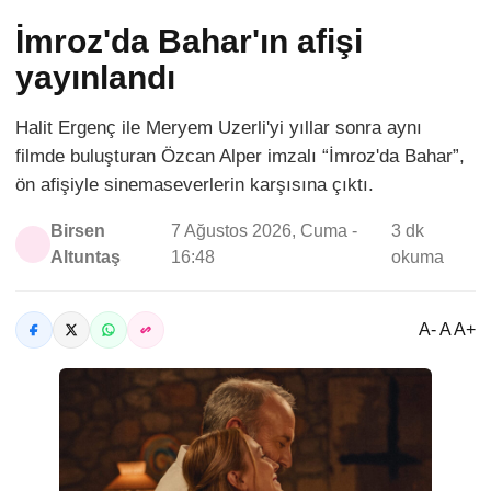
İmroz'da Bahar'ın afişi
yayınlandı
Halit Ergenç ile Meryem Uzerli'yi yıllar sonra aynı
filmde buluşturan Özcan Alper imzalı “İmroz'da Bahar”,
ön afişiyle sinemaseverlerin karşısına çıktı.
Birsen
7 Ağustos 2026, Cuma -
3 dk
Altuntaş
16:48
okuma
A- A A+