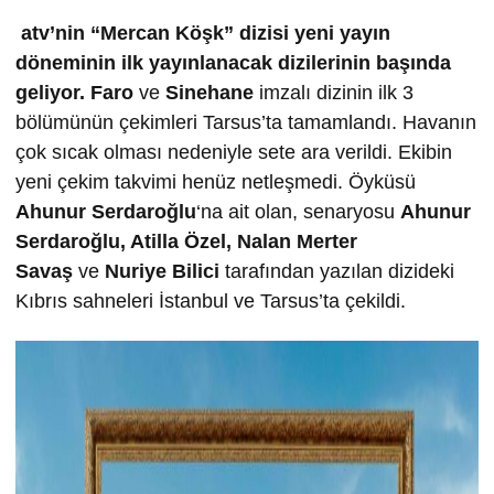
atv’nin “Mercan Köşk” dizisi yeni yayın
döneminin ilk yayınlanacak dizilerinin başında
geliyor.
Faro
ve
Sinehane
imzalı dizinin ilk 3
bölümünün çekimleri Tarsus’ta tamamlandı. Havanın
çok sıcak olması nedeniyle sete ara verildi. Ekibin
yeni çekim takvimi henüz netleşmedi. Öyküsü
Ahunur Serdaro
ğ
lu
‘na ait olan, senaryosu
Ahunur
Serdaro
ğ
lu, Atilla Özel, Nalan Merter
Sava
ş
ve
Nuriye Bilici
tarafından yazılan dizideki
Kıbrıs sahneleri İstanbul ve Tarsus’ta çekildi.