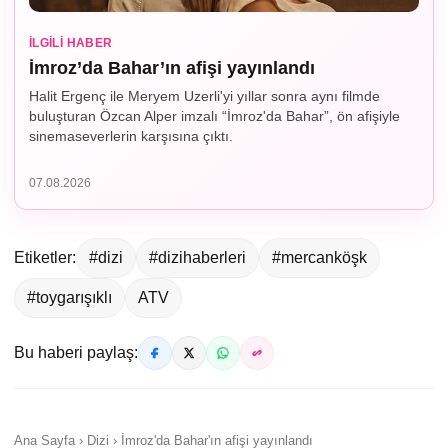
İLGILI HABER
İmroz’da Bahar’ın afişi yayınlandı
Halit Ergenç ile Meryem Uzerli'yi yıllar sonra aynı filmde
buluşturan Özcan Alper imzalı “İmroz'da Bahar”, ön afişiyle
sinemaseverlerin karşısına çıktı.
07.08.2026
Etiketler:
#dizi
#dizihaberleri
#mercanköşk
#toygarışıklı
ATV
Bu haberi paylaş:
Ana Sayfa › Dizi › İmroz'da Bahar'ın afişi yayınlandı