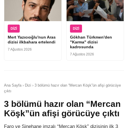
DIZI
DIZI
Mert Yazıcıoğlu'nun Aras
Gökhan Türkmen'den
dizisi ilkbahara ertelendi
"Karma" dizisi
kadrosunda
7 Ağustos 2026
7 Ağustos 2026
Ana Sayfa › Dizi › 3 bölümü hazır olan “Mercan Köşk”ün afişi görücüye
çıktı
3 bölümü hazır olan “Mercan
Köşk”ün afişi görücüye çıktı
Faro ve Sinehane imzalı “Mercan Köşk” dizisinin ilk 3