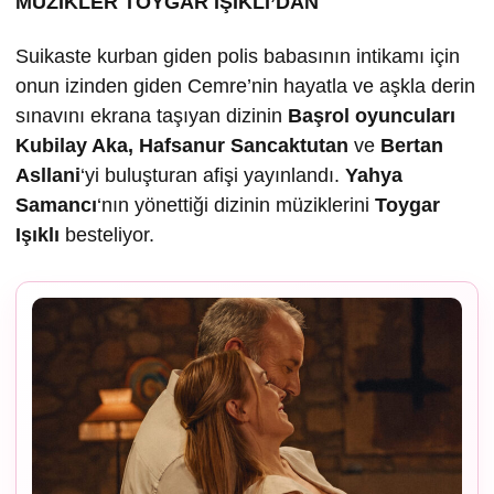
MÜZİKLER TOYGAR IŞIKLI’DAN
Suikaste kurban giden polis babasının intikamı için
onun izinden giden Cemre’nin hayatla ve aşkla derin
sınavını ekrana taşıyan dizinin
Ba
şrol oyuncuları
Kubilay Aka, Hafsanur Sancaktutan
ve
Bertan
Asllani
‘yi buluşturan afişi yayınlandı.
Yahya
Samancı
‘nın yönettiği dizinin müziklerini
Toygar
I
ş
ıklı
besteliyor.