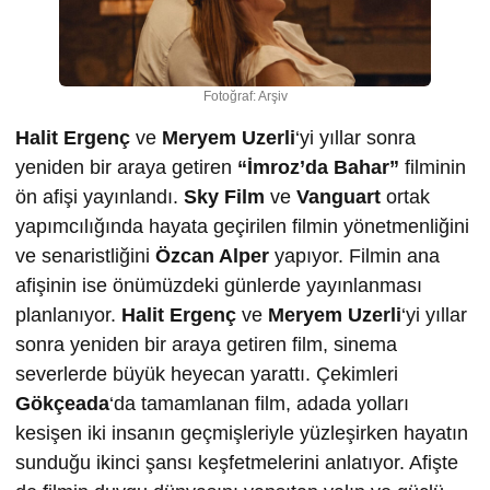
Fotoğraf: Arşiv
Halit Ergenç
ve
Meryem Uzerli
‘yi yıllar sonra
yeniden bir araya getiren
“İmroz’da Bahar”
filminin
ön afişi yayınlandı.
Sky Film
ve
Vanguart
ortak
yapımcılığında hayata geçirilen filmin yönetmenliğini
ve senaristliğini
Özcan Alper
yapıyor. Filmin ana
afişinin ise önümüzdeki günlerde yayınlanması
planlanıyor.
Halit Ergenç
ve
Meryem Uzerli
‘yi yıllar
sonra yeniden bir araya getiren film, sinema
severlerde büyük heyecan yarattı. Çekimleri
Gökçeada
‘da tamamlanan film, adada yolları
kesişen iki insanın geçmişleriyle yüzleşirken hayatın
sunduğu ikinci şansı keşfetmelerini anlatıyor. Afişte