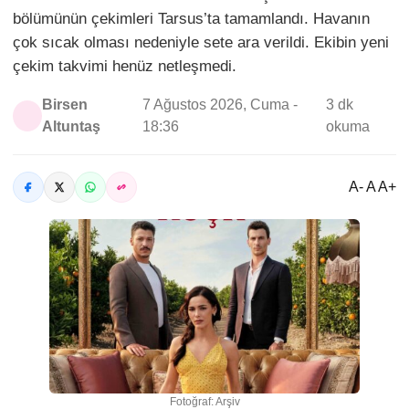
bölümünün çekimleri Tarsus’ta tamamlandı. Havanın
çok sıcak olması nedeniyle sete ara verildi. Ekibin yeni
çekim takvimi henüz netleşmedi.
Birsen
7 Ağustos 2026, Cuma -
3 dk
Altuntaş
18:36
okuma
A- A A+
Fotoğraf: Arşiv