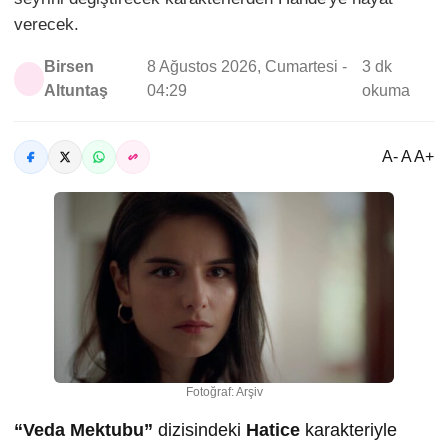
verecek.
Birsen
8 Ağustos 2026, Cumartesi -
3 dk
Altuntaş
04:29
okuma
A- A A+
Fotoğraf: Arşiv
“Veda Mektubu”
dizisindeki
Hatice
karakteriyle