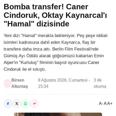
Bomba transfer! Caner
Cindoruk, Oktay Kaynarcal'ı
"Hamal" dizisinde
Yeni dizi "Hamal" merakla bekleniyor. Peş peşe iddialı
isimleri kadrosuna dahil eden Kaynarca, flaş bir
transfere daha imza attı. Berlin Film Festivali'nde
Gümüş Ayı Ödülü alarak göğsümüzü kabartan Emin
Alper'in "Kurtuluş" filminin başrol oyuncusu Caner
Cindoruk ile el sıkıştı.
Birsen
8 Ağustos 2026, Cumartesi -
3 dk
Altuntaş
15:34
okuma
A- A A+