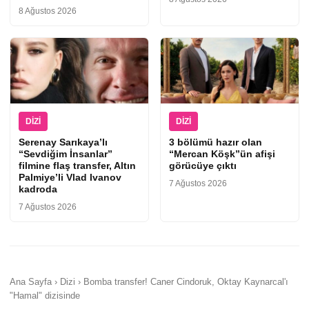
8 Ağustos 2026
DIZI
DIZI
Serenay Sarıkaya’lı
3 bölümü hazır olan
“Sevdiğim İnsanlar”
“Mercan Köşk”ün afişi
filmine flaş transfer, Altın
görücüye çıktı
Palmiye’li Vlad Ivanov
7 Ağustos 2026
kadroda
7 Ağustos 2026
Ana Sayfa › Dizi › Bomba transfer! Caner Cindoruk, Oktay Kaynarcal'ı
"Hamal" dizisinde