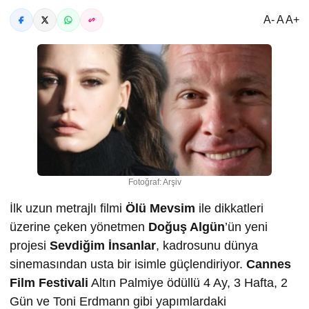
A- A A+
Fotoğraf: Arşiv
İlk uzun metrajlı filmi
Ölü Mevsim
ile dikkatleri
üzerine çeken yönetmen
Doğuş Algün
’ün yeni
projesi
Sevdiğim İnsanlar
, kadrosunu dünya
sinemasından usta bir isimle güçlendiriyor.
Cannes
Film Festivali
Altın Palmiye ödüllü 4 Ay, 3 Hafta, 2
Gün ve Toni Erdmann gibi yapımlardaki