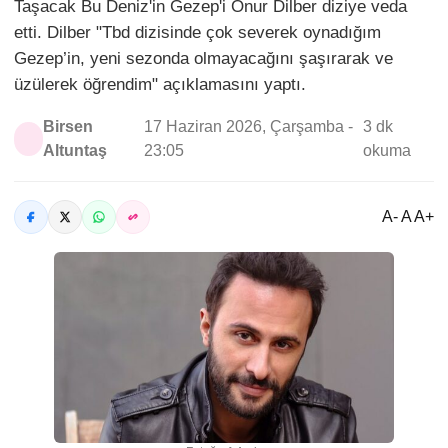
Taşacak Bu Deniz'in Gezep'i Onur Dilber diziye veda
etti. Dilber "Tbd dizisinde çok severek oynadığım
Gezep’in, yeni sezonda olmayacağını şaşırarak ve
üzülerek öğrendim" açıklamasını yaptı.
Birsen
17 Haziran 2026, Çarşamba -
3 dk
Altuntaş
23:05
okuma
A- A A+