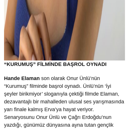
“KURUMU
Ş” FİLMİND
E BA
ŞROL OYNADI
Hande Elaman
son olarak Onur Ünlü’nün
“Kurumuş” filminde başrol oynadı. Ünlü’nün ‘İyi
şeyler birikmiyor’ sloganıyla çektiği filmde Elaman,
dezavantajlı bir mahalleden ulusal ses yarışmasında
yarı finale kalmış Erva’ya hayat veriyor.
Senaryosunu Onur Ünlü ve Çağrı Erdoğdu’nun
yazdığı, günümüz dünyasına ayna tutan gençlik