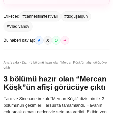
Etiketler:
#cannesfilmfestivali
#doğuşalgün
#VladIvanov
Bu haberi paylaş:
Ana Sayfa › Dizi › 3 bölümü hazır olan “Mercan Köşk”ün afişi görücüye
çıktı
3 bölümü hazır olan “Mercan
Köşk”ün afişi görücüye çıktı
Faro ve Sinehane imzalı “Mercan Köşk” dizisinin ilk 3
bölümünün çekimleri Tarsus’ta tamamlandı. Havanın
çok sıcak olması nedeniyle sete ara verildi. Ekibin yeni