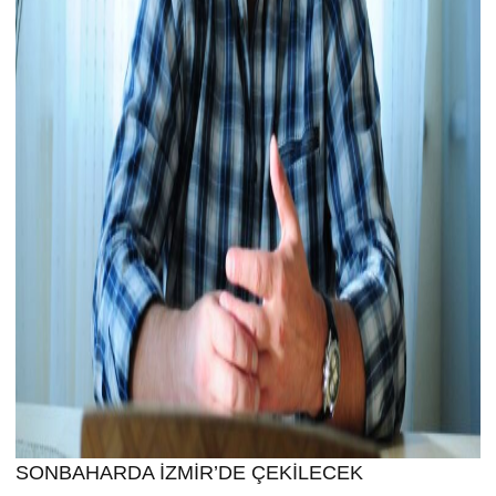
SONBAHARDA İZMİR’DE ÇEKİLECEK