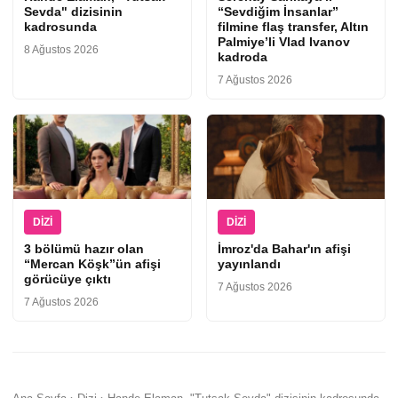
Sevda" dizisinin
“Sevdiğim İnsanlar”
kadrosunda
filmine flaş transfer, Altın
Palmiye’li Vlad Ivanov
8 Ağustos 2026
kadroda
7 Ağustos 2026
DIZI
DIZI
3 bölümü hazır olan
İmroz'da Bahar'ın afişi
“Mercan Köşk”ün afişi
yayınlandı
görücüye çıktı
7 Ağustos 2026
7 Ağustos 2026