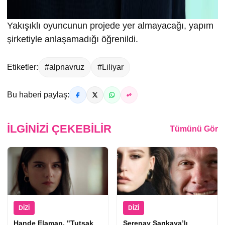
Yakışıklı oyuncunun projede yer almayacağı, yapım
şirketiyle anlaşamadığı öğrenildi.
Etiketler:
#alpnavruz
#Liliyar
Bu haberi paylaş:
İLGINIZI ÇEKEBILIR
Tümünü Gör
DIZI
DIZI
Hande Elaman, "Tutsak
Serenay Sarıkaya’lı