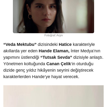
Fotoğraf: Arşiv
“Veda Mektubu”
dizisindeki
Hatice
karakteriyle
akıllarda yer eden
Hande Elaman,
İnter Medya’nın
yapımını üstlendiği
“Tutsak Sevda”
dizisiyle anlaştı.
Yönetmen koltuğunda
Canan Çelik
‘in oturduğu
dizide genç yıldız hikâyenin seyrini değiştirecek
karakterlerden Hande’ye hayat verecek.