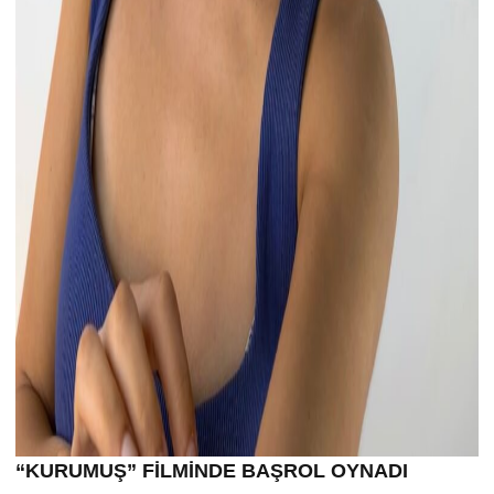
“KURUMU
Ş” FİLMİND
E BA
ŞROL OYNADI