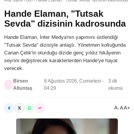
Ana Sayfa › Dizi › Hande Elaman, "Tutsak Sevda" dizisinin kadrosunda
Hande Elaman, "Tutsak
Sevda" dizisinin kadrosunda
Hande Elaman, İnter Medya'nın yapımını üstlendiği
"Tutsak Sevda" dizisiyle anlaştı. Yönetmen koltuğunda
Canan Çelik'in oturduğu dizide genç yıldız hikâyenin
seyrini değiştirecek karakterlerden Hande'ye hayat
verecek.
Birsen
8 Ağustos 2026, Cumartesi -
3 dk
Altuntaş
04:29
okuma
A- A A+