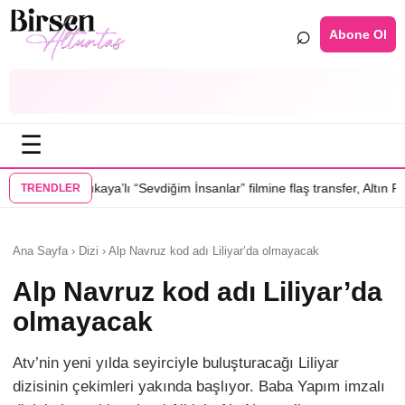
⌕
Abone Ol
☰
lı “Sevdiğim İnsanlar” filmine flaş transfer, Altın Palmiye’li Vlad Ivanov
TRENDLER
Ana Sayfa › Dizi › Alp Navruz kod adı Liliyar’da olmayacak
Alp Navruz kod adı Liliyar’da
olmayacak
Atv’nin yeni yılda seyirciyle buluşturacağı Liliyar
dizisinin çekimleri yakında başlıyor. Baba Yapım imzalı