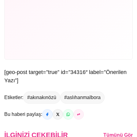
[geo-post target=”true” id=”34316″ label=”Önerilen
Yazı”]
Etiketler:
#akınakınözü
#aslıhanmalbora
Bu haberi paylaş:
İLGINIZI ÇEKEBILIR
Tümünü Gör