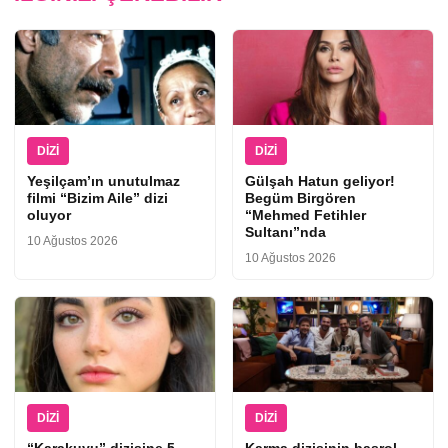
DIZI
DIZI
Yeşilçam’ın unutulmaz
Gülşah Hatun geliyor!
filmi “Bizim Aile” dizi
Begüm Birgören
oluyor
“Mehmed Fetihler
Sultanı”nda
10 Ağustos 2026
10 Ağustos 2026
DIZI
DIZI