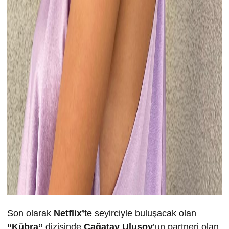
Son olarak
Netflix’
te seyirciyle buluşacak olan
“Kübra”
dizisinde
Çağatay Ulusoy
’un partneri olan