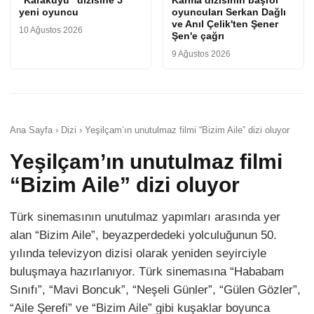
“Karakuyu” dizisine 5
Karma dizisinin başrol
yeni oyuncu
oyuncuları Serkan Dağlı
ve Anıl Çelik'ten Şener
10 Ağustos 2026
Şen'e çağrı
9 Ağustos 2026
Ana Sayfa › Dizi › Yeşilçam’ın unutulmaz filmi “Bizim Aile” dizi oluyor
Yeşilçam’ın unutulmaz filmi
“Bizim Aile” dizi oluyor
Türk sinemasının unutulmaz yapımları arasında yer
alan “Bizim Aile”, beyazperdedeki yolculuğunun 50.
yılında televizyon dizisi olarak yeniden seyirciyle
buluşmaya hazırlanıyor. Türk sinemasına “Hababam
Sınıfı”, “Mavi Boncuk”, “Neşeli Günler”, “Gülen Gözler”,
“Aile Şerefi” ve “Bizim Aile” gibi kuşaklar boyunca