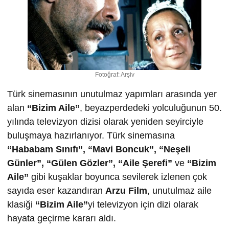
Fotoğraf: Arşiv
Türk sinemasının unutulmaz yapımları arasında yer
alan
“Bizim Aile”
, beyazperdedeki yolculuğunun 50.
yılında televizyon dizisi olarak yeniden seyirciyle
buluşmaya hazırlanıyor. Türk sinemasına
“Hababam Sınıfı”, “Mavi Boncuk”, “Neşeli
Günler”, “Gülen Gözler”, “Aile Şerefi”
ve
“Bizim
Aile”
gibi kuşaklar boyunca sevilerek izlenen çok
sayıda eser kazandıran
Arzu Film
, unutulmaz aile
klasiği
“Bizim Aile”
yi televizyon için dizi olarak
hayata geçirme kararı aldı.