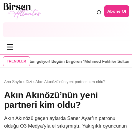
⌕
Abone Ol
☰
•
iyor! Begüm Birgören “Mehmed Fetihler Sultanı”nda
“Karakuyu” dizisi
TRENDLER
Ana Sayfa › Dizi › Akın Akınözü’nün yeni partneri kim oldu?
Akın Akınözü’nün yeni
partneri kim oldu?
Akın Akınözü geçen aylarda Saner Ayar’ın patronu
olduğu O3 Medya’yla el sıkışmıştı. Yakışıklı oyuncunun