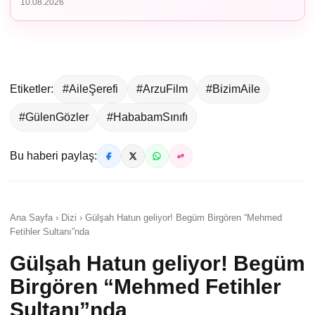
10.08.2026
Etiketler:
#AileŞerefi
#ArzuFilm
#BizimAile
#GülenGözler
#HababamSınıfı
Bu haberi paylaş:
Ana Sayfa › Dizi › Gülşah Hatun geliyor! Begüm Birgören “Mehmed
Fetihler Sultanı”nda
Gülşah Hatun geliyor! Begüm
Birgören “Mehmed Fetihler
Sultanı”nda