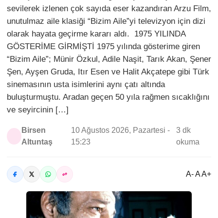
sevilerek izlenen çok sayıda eser kazandıran Arzu Film,
unutulmaz aile klasiği “Bizim Aile”yi televizyon için dizi
olarak hayata geçirme kararı aldı. 1975 YILINDA
GÖSTERİME GİRMİŞTİ 1975 yılında gösterime giren
“Bizim Aile”; Münir Özkul, Adile Naşit, Tarık Akan, Şener
Şen, Ayşen Gruda, Itır Esen ve Halit Akçatepe gibi Türk
sinemasının usta isimlerini aynı çatı altında
buluşturmuştu. Aradan geçen 50 yıla rağmen sıcaklığını
ve seyircinin […]
Birsen
10 Ağustos 2026, Pazartesi -
3 dk
Altuntaş
15:23
okuma
A- A A+