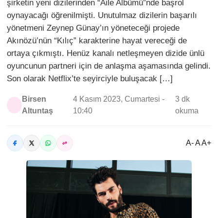
şirketin yeni dizilerinden “Aile Albümü”nde başrol
oynayacağı öğrenilmişti. Unutulmaz dizilerin başarılı
yönetmeni Zeynep Günay’ın yöneteceği projede
Akınözü’nün “Kılıç” karakterine hayat vereceği de
ortaya çıkmıştı. Henüz kanalı netleşmeyen dizide ünlü
oyuncunun partneri için de anlaşma aşamasında gelindi.
Son olarak Netflix’te seyirciyle buluşacak […]
Birsen
4 Kasım 2023, Cumartesi -
3 dk
Altuntaş
10:40
okuma
A- A A+