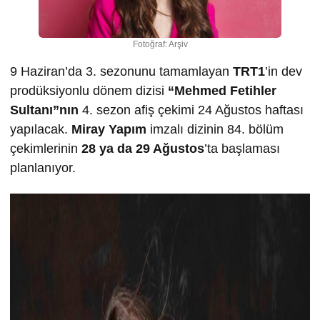
Fotoğraf: Arşiv
9 Haziran’da 3. sezonunu tamamlayan
TRT1
’in dev
prodüksiyonlu dönem dizisi
“Mehmed Fetihler
Sultanı”nın
4. sezon afiş çekimi 24 Ağustos haftası
yapılacak.
Miray Yapım
imzalı dizinin 84. bölüm
çekimlerinin
28 ya da 29 A
ğ
ustos
’ta başlaması
planlanıyor.