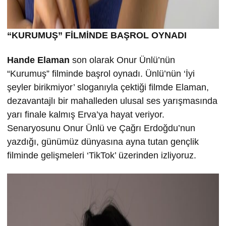
“KURUMU
Ş” FİLMİND
E BA
ŞROL OYNADI
Hande Elaman
son olarak Onur Ünlü’nün
“Kurumuş” filminde başrol oynadı. Ünlü’nün ‘İyi
şeyler birikmiyor’ sloganıyla çektiği filmde Elaman,
dezavantajlı bir mahalleden ulusal ses yarışmasında
yarı finale kalmış Erva’ya hayat veriyor.
Senaryosunu Onur Ünlü ve Çağrı Erdoğdu’nun
yazdığı, günümüz dünyasına ayna tutan gençlik
filminde gelişmeleri ‘TikTok’ üzerinden izliyoruz.