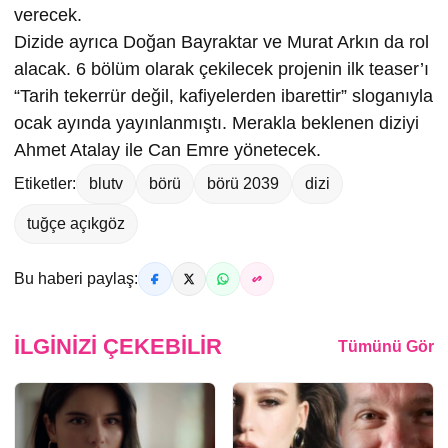
verecek.
Dizide ayrıca Doğan Bayraktar ve Murat Arkın da rol
alacak. 6 bölüm olarak çekilecek projenin ilk teaser’ı
“Tarih tekerrür değil, kafiyelerden ibarettir” sloganıyla
ocak ayında yayınlanmıştı. Merakla beklenen diziyi
Ahmet Atalay ile Can Emre yönetecek.
Etiketler:
blutv
börü
börü 2039
dizi
tuğçe açıkgöz
Bu haberi paylaş:
İLGINIZI ÇEKEBILIR
Tümünü Gör