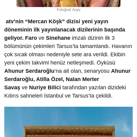
Fotoğraf: Arşiv
atv’nin “Mercan Köşk” dizisi yeni yayın
döneminin ilk yayınlanacak dizilerinin başında
geliyor.
Faro
ve
Sinehane
imzalı dizinin ilk 3
bölümünün çekimleri Tarsus’ta tamamlandı. Havanın
çok sıcak olması nedeniyle sete ara verildi. Ekibin
yeni çekim takvimi henüz netleşmedi. Öyküsü
Ahunur Serdaro
ğ
lu
‘na ait olan, senaryosu
Ahunur
Serdaro
ğ
lu, Atilla Özel, Nalan Merter
Sava
ş
ve
Nuriye Bilici
tarafından yazılan dizideki
Kıbrıs sahneleri İstanbul ve Tarsus’ta çekildi.