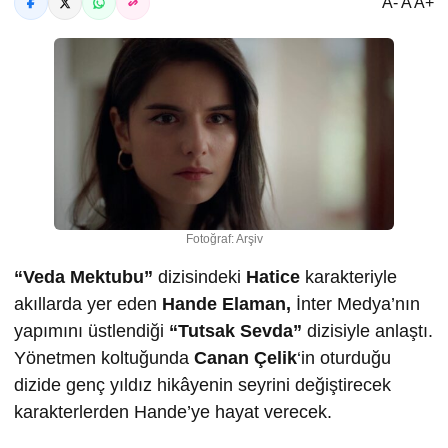
A- A A+
Fotoğraf: Arşiv
“Veda Mektubu”
dizisindeki
Hatice
karakteriyle
akıllarda yer eden
Hande Elaman,
İnter Medya’nın
yapımını üstlendiği
“Tutsak Sevda”
dizisiyle anlaştı.
Yönetmen koltuğunda
Canan Çelik
‘in oturduğu
dizide genç yıldız hikâyenin seyrini değiştirecek
karakterlerden Hande’ye hayat verecek.