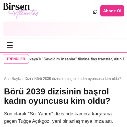
⌕
Abone Ol
☰
ı “Sevdiğim İnsanlar” filmine flaş transfer, Altın Palmiye’li Vlad Ivanov 
TRENDLER
Ana Sayfa › Dizi › Börü 2039 dizisinin başrol kadın oyuncusu kim oldu?
Börü 2039 dizisinin başrol
kadın oyuncusu kim oldu?
Son olarak “Sol Yanım” dizisinde kamera karşısına
geçen Tuğçe Açıkgöz, yeni bir anlaşmaya imza attı.