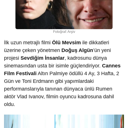
Fotoğraf: Arşiv
İlk uzun metrajlı filmi
Ölü Mevsim
ile dikkatleri
üzerine çeken yönetmen
Doğuş Algün
’ün yeni
projesi
Sevdiğim İnsanlar
, kadrosunu dünya
sinemasından usta bir isimle güçlendiriyor.
Cannes
Film Festivali
Altın Palmiye ödüllü 4 Ay, 3 Hafta, 2
Gün ve Toni Erdmann gibi yapımlardaki
performanslarıyla tanınan dünyaca ünlü Rumen
aktör Vlad Ivanov, filmin oyuncu kadrosuna dahil
oldu.