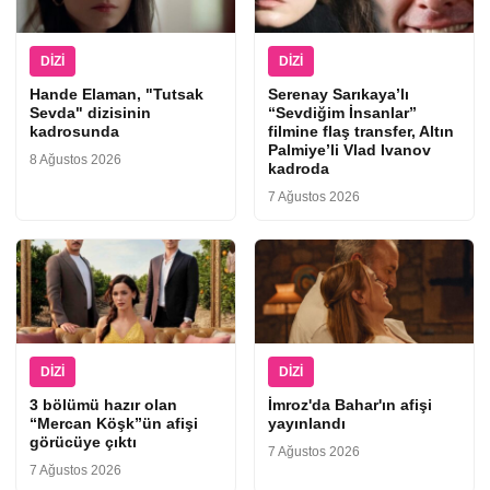
DIZI
DIZI
Hande Elaman, "Tutsak
Serenay Sarıkaya’lı
Sevda" dizisinin
“Sevdiğim İnsanlar”
kadrosunda
filmine flaş transfer, Altın
Palmiye’li Vlad Ivanov
8 Ağustos 2026
kadroda
7 Ağustos 2026
DIZI
DIZI
3 bölümü hazır olan
İmroz'da Bahar'ın afişi
“Mercan Köşk”ün afişi
yayınlandı
görücüye çıktı
7 Ağustos 2026
7 Ağustos 2026