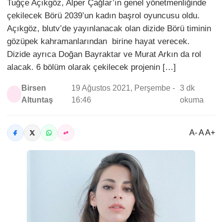
Tuğçe Açıkgöz, Alper Çağlar’ın genel yönetmenliğinde
çekilecek Börü 2039’un kadın başrol oyuncusu oldu.
Açıkgöz, blutv’de yayınlanacak olan dizide Börü timinin
gözüpek kahramanlarından birine hayat verecek.
Dizide ayrıca Doğan Bayraktar ve Murat Arkın da rol
alacak. 6 bölüm olarak çekilecek projenin […]
Birsen
19 Ağustos 2021, Perşembe -
3 dk
Altuntaş
16:46
okuma
A- A A+