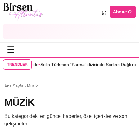
⌕
Abone Ol
☰
•
Yer” dizisinde
Selin Türkmen “Karma” dizisinde Serkan Dağlı’nın part
TRENDLER
Ana Sayfa
›
Müzik
MÜZIK
Bu kategorideki en güncel haberler, özel içerikler ve son
gelişmeler.