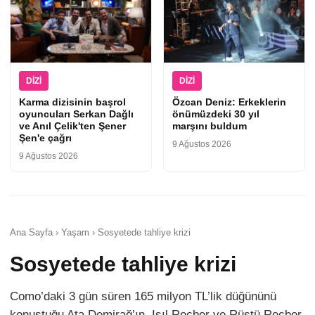
DIZI
DIZI
Karma dizisinin başrol
Özcan Deniz: Erkeklerin
oyuncuları Serkan Dağlı
önümüzdeki 30 yıl
ve Anıl Çelik'ten Şener
marşını buldum
Şen'e çağrı
9 Ağustos 2026
9 Ağustos 2026
Ana Sayfa › Yaşam › Sosyetede tahliye krizi
Sosyetede tahliye krizi
Como’daki 3 gün süren 165 milyon TL’lik düğününü
konuştuğu Ata Demirağ’ın, Işıl Reçber ve Rüştü Reçber