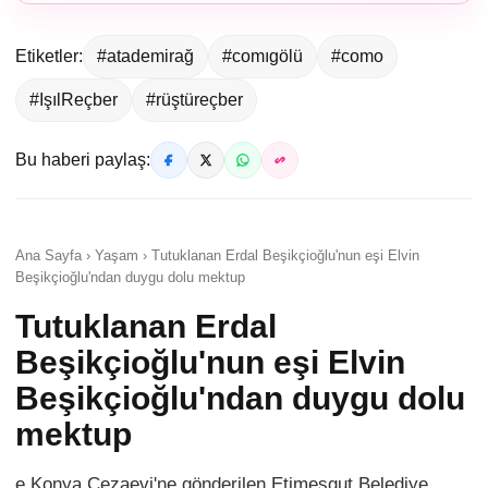
Etiketler:
#atademirağ
#comıgölü
#como
#IşılReçber
#rüştüreçber
Bu haberi paylaş:
Ana Sayfa › Yaşam › Tutuklanan Erdal Beşikçioğlu'nun eşi Elvin
Beşikçioğlu'ndan duygu dolu mektup
Tutuklanan Erdal
Beşikçioğlu'nun eşi Elvin
Beşikçioğlu'ndan duygu dolu
mektup
e Konya Cezaevi'ne gönderilen Etimesgut Belediye