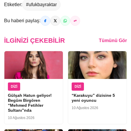
Etiketler:
#ufukbayraktar
Bu haberi paylaş:
İLGINIZI ÇEKEBILIR
Tümünü Gör
DIZI
DIZI
Gülşah Hatun geliyor!
“Karakuyu” dizisine 5
Begüm Birgören
yeni oyuncu
“Mehmed Fetihler
10 Ağustos 2026
Sultanı”nda
10 Ağustos 2026