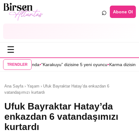
⌕
Abone Ol
☰
•
akuyu” dizisine 5 yeni oyuncu
Karma dizisinin başrol oyuncuları Serkan
TRENDLER
Ana Sayfa › Yaşam › Ufuk Bayraktar Hatay’da enkazdan 6
vatandaşımızı kurtardı
Ufuk Bayraktar Hatay’da
enkazdan 6 vatandaşımızı
kurtardı