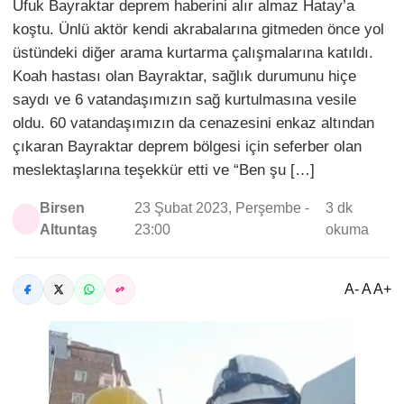
Ufuk Bayraktar deprem haberini alır almaz Hatay’a
koştu. Ünlü aktör kendi akrabalarına gitmeden önce yol
üstündeki diğer arama kurtarma çalışmalarına katıldı.
Koah hastası olan Bayraktar, sağlık durumunu hiçe
saydı ve 6 vatandaşımızın sağ kurtulmasına vesile
oldu. 60 vatandaşımızın da cenazesini enkaz altından
çıkaran Bayraktar deprem bölgesi için seferber olan
meslektaşlarına teşekkür etti ve “Ben şu […]
Birsen
23 Şubat 2023, Perşembe -
3 dk
Altuntaş
23:00
okuma
A- A A+