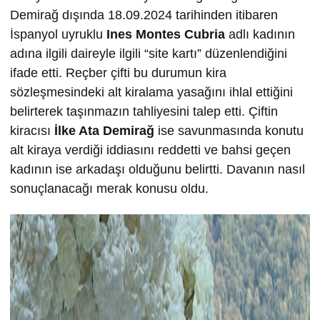
Demirağ dışında 18.09.2024 tarihinden itibaren
İspanyol uyruklu
Ines Montes Cubria
adlı kadının
adına ilgili daireyle ilgili “site kartı” düzenlendiğini
ifade etti. Reçber çifti bu durumun kira
sözleşmesindeki alt kiralama yasağını ihlal ettiğini
belirterek taşınmazın tahliyesini talep etti. Çiftin
kiracısı
İlke
Ata Demira
ğ
ise savunmasında konutu
alt kiraya verdiği iddiasını reddetti ve bahsi geçen
kadının ise arkadaşı olduğunu belirtti. Davanın nasıl
sonuçlanacağı merak konusu oldu.