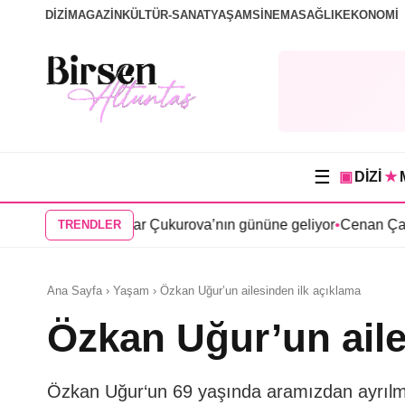
DİZİ
MAGAZİN
KÜLTÜR-SANAT
YAŞAM
SİNEMA
SAĞLIK
EKONOMİ
☰
▣
DİZİ
★
si Bir Zamanlar Çukurova’nın gününe geliyor
•
Cenan Çamyurdu 
TRENDLER
Ana Sayfa › Yaşam › Özkan Uğur’un ailesinden ilk açıklama
Özkan Uğur’un aile
Özkan Uğur‘un 69 yaşında aramızdan ayrılma