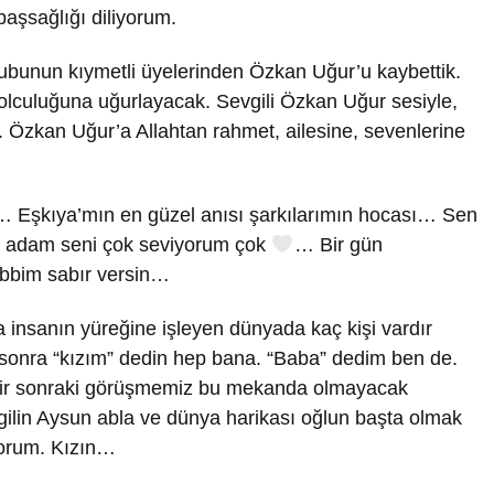
başsağlığı diliyorum.
bunun kıymetli üyelerinden Özkan Uğur’u kaybettik.
olculuğuna uğurlayacak. Sevgili Özkan Uğur sesiyle,
Özkan Uğur’a Allahtan rahmet, ailesine, sevenlerine
 Eşkıya’mın en güzel anısı şarkılarımın hocası… Sen
e adam seni çok seviyorum çok
… Bir gün
abbim sabır versin…
 insanın yüreğine işleyen dünyada kaç kişi vardır
sonra “kızım” dedin hep bana. “Baba” dedim ben de.
Bir sonraki görüşmemiz bu mekanda olmayacak
lin Aysun abla ve dünya harikası oğlun başta olmak
yorum. Kızın…