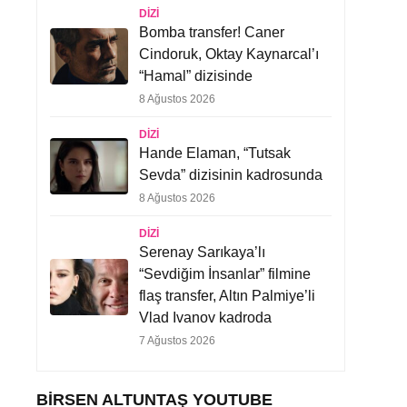
DIZI
Bomba transfer! Caner
Cindoruk, Oktay Kaynarcal’ı
“Hamal” dizisinde
8 Ağustos 2026
DIZI
Hande Elaman, “Tutsak
Sevda” dizisinin kadrosunda
8 Ağustos 2026
DIZI
Serenay Sarıkaya’lı
“Sevdiğim İnsanlar” filmine
flaş transfer, Altın Palmiye’li
Vlad Ivanov kadroda
7 Ağustos 2026
BIRSEN ALTUNTAŞ YOUTUBE