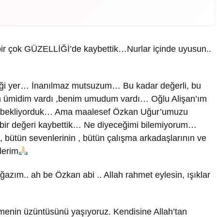
bir çok GÜZELLİĞİ’de kaybettik…Nurlar içinde uyusun..
ği yer… İnanılmaz mutsuzum… Bu kadar değerli, bu
im ümidim vardı ,benim umudum vardı… Oğlu Alişan’ım
ini bekliyorduk… Ama maalesef Özkan Uğur’umuzu
 bir değeri kaybettik… Ne diyeceğimi bilemiyorum…
n, bütün sevenlerinin , bütün çalışma arkadaşlarının ve
lerim
azım.. ah be Özkan abi .. Allah rahmet eylesin, ışıklar
enin üzüntüsünü yaşıyoruz. Kendisine Allah’tan