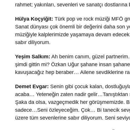
rahmet; yakınları, sevenleri ve sanatçı dostlarına 
Hülya Koçyiğit:
Türk pop ve rock müziği MFÖ gru
Sanat dünyası çok önemli bir değerini daha son y
müziğiyle kalplerimizde yaşamaya devam edecek. 
sabır diliyorum.
Yeşim Salkım:
Ah benim canım, güzel partnerim…
şimdi gittin mi? Özkan Uğur şahane insan şahan
kavuşacağız hep beraber… Ailene sevdiklerine r
Demet Evgar:
Senin gibi çocuk kalan, dostluğuyla
acaba… Yeteneğin zaten nadir gelir…Tanıştıktan 
Şaka da olsa, vazgeçmedik her görüşmemizde. 
sadece…Seni özleyeceğim. Çok… Bi tanecik sevgi
üzere tüm sevenlerine sabır diliyorum. Seni sevi