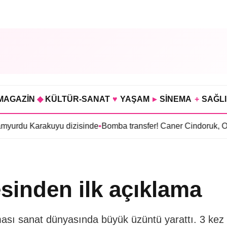
MAGAZİN
◆
KÜLTÜR-SANAT
♥
YAŞAM
▸
SİNEMA
+
SAĞL
Karakuyu dizisinde
•
Bomba transfer! Caner Cindoruk, Oktay Kay
sinden ilk açıklama
sı sanat dünyasında büyük üzüntü yarattı. 3 kez