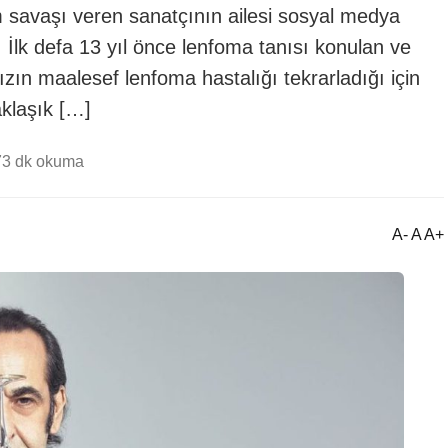
 savaşı veren sanatçının ailesi sosyal medya
lk defa 13 yıl önce lenfoma tanısı konulan ve
ızın maalesef lenfoma hastalığı tekrarladığı için
aklaşık […]
7
3 dk okuma
A- A A+