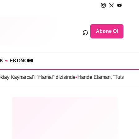
⌕
Abone Ol
IK
⌁
EKONOMİ
narcal’ı “Hamal” dizisinde
•
Hande Elaman, “Tutsak Sevda” dizi