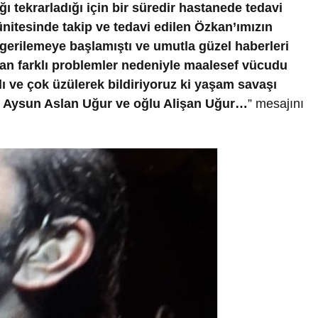
ı tekrarladığı için bir süredir hastanede tedavi
nitesinde takip ve tedavi edilen Özkan’ımızın
gerilemeye başlamıştı ve umutla güzel haberleri
şan farklı problemler nedeniyle maalesef vücudu
ı ve çok üzülerek bildiriyoruz ki yaşam savaşı
i Aysun Aslan Uğur ve oğlu Alişan Uğur…
” mesajını