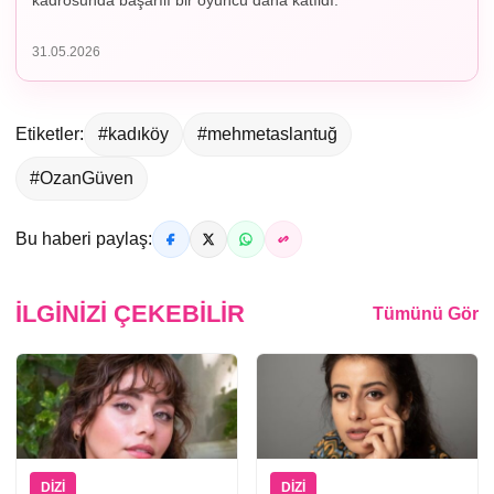
kadrosunda başarılı bir oyuncu daha katıldı.
31.05.2026
Etiketler:
#kadıköy
#mehmetaslantuğ
#OzanGüven
Bu haberi paylaş:
İLGINIZI ÇEKEBILIR
Tümünü Gör
DIZI
DIZI