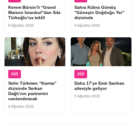
Kerem Bürsin’li “Grand
Sahra Kübra Gümüş
Maison İstanbul”dan Sıla
“Güneşin Doğduğu Yer”
Türkoğlu’na teklif
dizisinde
6 Ağustos 2026
6 Ağustos 2026
DIZI
DIZI
Selin Türkmen “Karma”
Daha 17’ye Emir Sarıhan
dizisinde Serkan
ailesiyle geliyor
Dağlı’nın partnerini
5 Ağustos 2026
canlandıracak
6 Ağustos 2026