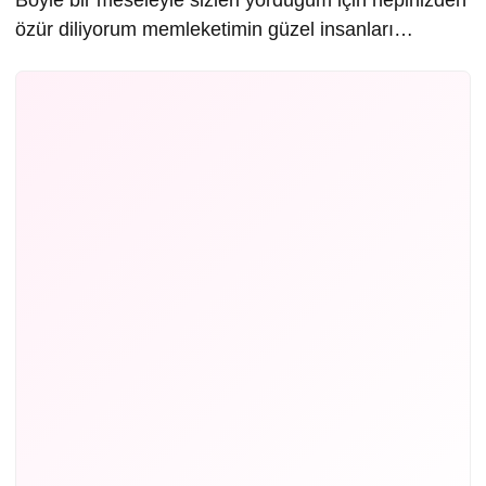
Böyle bir meseleyle sizleri yorduğum için hepinizden
özür diliyorum memleketimin güzel insanları…