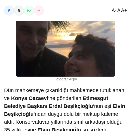
A- A A+
Fotoğraf: Arşiv
Dün mahkemeye çıkarıldığı mahkemede tutuklanan
ve
Konya Cezaevi
‘ne gönderilen
Etimesgut
Belediye Başkanı
Erdal Beşikçioğlu
‘nun eşi
Elvin
Beşikçioğlu
‘ndan duygu dolu bir mektup kaleme
aldı. Konservatuvar yıllarında sınıf arkadaşı olduğu
35 yıllık eşine
Elvin Beşikçioğlu
şu sözlerle