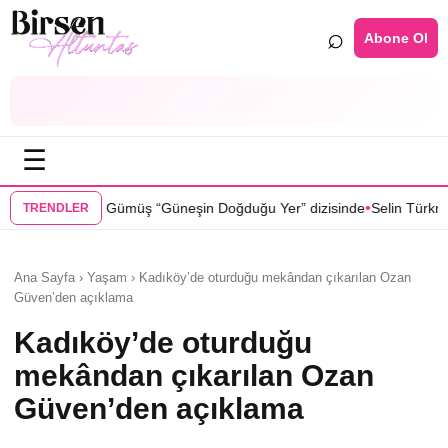
⌕
Abone Ol
☰
•
üneşin Doğduğu Yer” dizisinde
Selin Türkmen “Karma” dizisinde Serk
TRENDLER
Ana Sayfa › Yaşam › Kadıköy’de oturduğu mekândan çıkarılan Ozan
Güven’den açıklama
Kadıköy’de oturduğu
mekândan çıkarılan Ozan
Güven’den açıklama