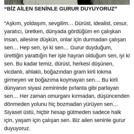
“BİZ AİLEN SENİNLE GURUR DUYUYORUZ”
“Aşkım, yoldaşım, sevgilim… Dürüst, idealist, cesur,
yaratıcı, üretken, dünyada gördüğüm en çalışkan
insan, ailesine düşkün, onlar için durmadan çalışan
sen… Hep sen, iyi ki sen… Gurur duyduğum,
ürettiğin yarattığın her işle hayran olduğum sen, iyi ki
sen. Bu kadar temiz, dürüst, herkesi düşünen,
vicdanlı, ahlaklı, boğazından gram kirli lokma
girmeyen ve boğazıma koymayan sen… Bu kirli
dünyanın siyasi zemininde pırlanta gibi parlayan
sen… Her zaman omurganı kırmadan, düşüncenden
dönmeden yolunu hiç bozmadan yürüyen sen…
Siyaset üstü, hiçbir hesap gütmeden sadece halk
için, yaşam için çalışan sen. Biz ailen seninle gurur
duyuyoruz.