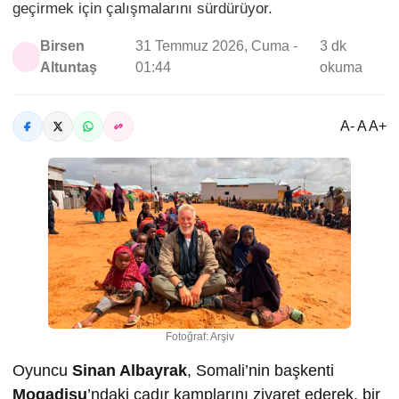
geçirmek için çalışmalarını sürdürüyor.
Birsen
31 Temmuz 2026, Cuma -
3 dk
Altuntaş
01:44
okuma
A- A A+
Fotoğraf: Arşiv
Oyuncu
Sinan Albayrak
, Somali’nin başkenti
Mogadişu
’ndaki çadır kamplarını ziyaret ederek, bir