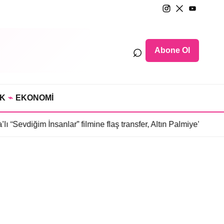
⌕
Abone Ol
IK
⌁
EKONOMİ
“Sevdiğim İnsanlar” filmine flaş transfer, Altın Palmiye’li Vlad 