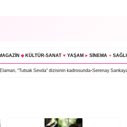
MAGAZİN
◆
KÜLTÜR-SANAT
♥
YAŞAM
▸
SİNEMA
+
SAĞL
man, “Tutsak Sevda” dizisinin kadrosunda
•
Serenay Sarıkaya’lı 