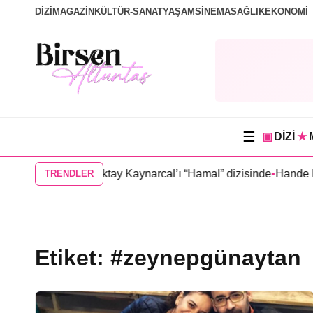
DİZİ
MAGAZİN
KÜLTÜR-SANAT
YAŞAM
SİNEMA
SAĞLIK
EKONOMİ
☰
▣
DİZİ
★
Caner Cindoruk, Oktay Kaynarcal’ı “Hamal” dizisinde
•
Hande Ela
TRENDLER
Etiket:
#zeynepgünaytan