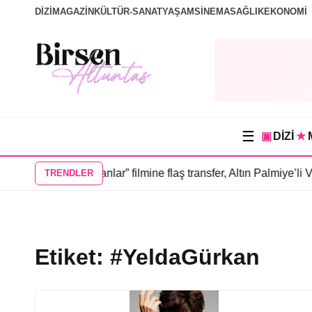
DİZİ
MAGAZİN
KÜLTÜR-SANAT
YAŞAM
SİNEMA
SAĞLIK
EKONOMİ
☰
▣
DİZİ
★
’lı “Sevdiğim İnsanlar” filmine flaş transfer, Altın Palmiye’li V
TRENDLER
Etiket:
#YeldaGürkan