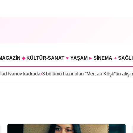
MAGAZİN
◆
KÜLTÜR-SANAT
♥
YAŞAM
▸
SİNEMA
+
SAĞL
lad Ivanov kadroda
•
3 bölümü hazır olan “Mercan Köşk”ün afişi gör