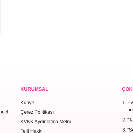
KURUMSAL
ÇOK
Künye
Ev
bo
ncel
Çerez Politikası
“T
KVKK Aydınlatma Metni
“S
Telif Hakkı