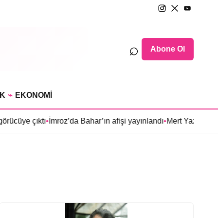
⌕
Abone Ol
IK
⌁
EKONOMİ
ücüye çıktı
•
İmroz’da Bahar’ın afişi yayınlandı
•
Mert Yazıcıoğlu’n