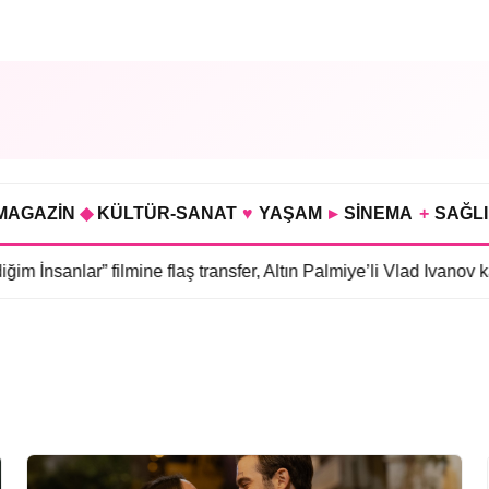
MAGAZİN
◆
KÜLTÜR-SANAT
♥
YAŞAM
▸
SİNEMA
+
SAĞL
İnsanlar” filmine flaş transfer, Altın Palmiye’li Vlad Ivanov kad