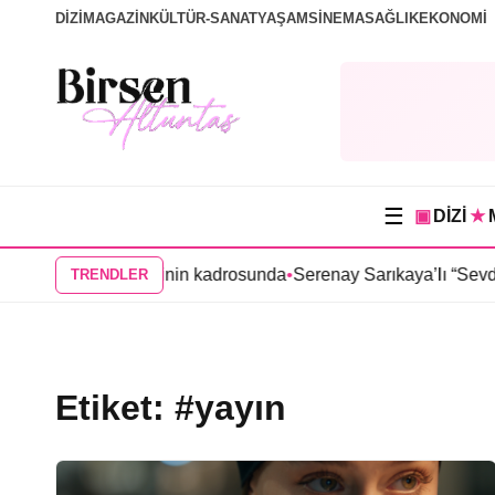
DİZİ
MAGAZİN
KÜLTÜR-SANAT
YAŞAM
SİNEMA
SAĞLIK
EKONOMİ
☰
▣
DİZİ
★
sak Sevda” dizisinin kadrosunda
•
Serenay Sarıkaya’lı “Sevdiğim 
TRENDLER
Etiket:
#yayın