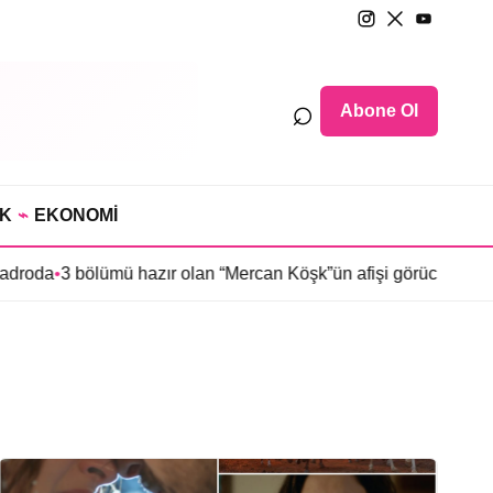
⌕
Abone Ol
IK
⌁
EKONOMİ
roda
•
3 bölümü hazır olan “Mercan Köşk”ün afişi görücüye çıktı
•
İ