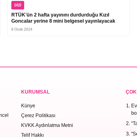
DIZI
RTÜK’ün 2 hafta yayınını durdurduğu Kızıl
Goncalar yerine 8 mini belgesel yayınlayacak
8 Ocak 2024
KURUMSAL
ÇOK
Künye
Ev
bo
ncel
Çerez Politikası
“T
KVKK Aydınlatma Metni
“S
Telif Hakkı