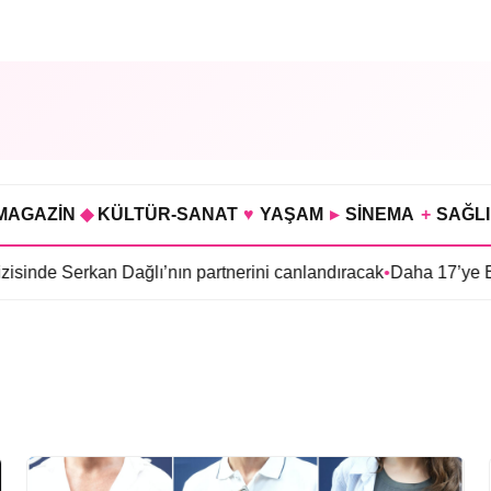
MAGAZİN
◆
KÜLTÜR-SANAT
♥
YAŞAM
▸
SİNEMA
+
SAĞL
de Serkan Dağlı’nın partnerini canlandıracak
•
Daha 17’ye Emir S