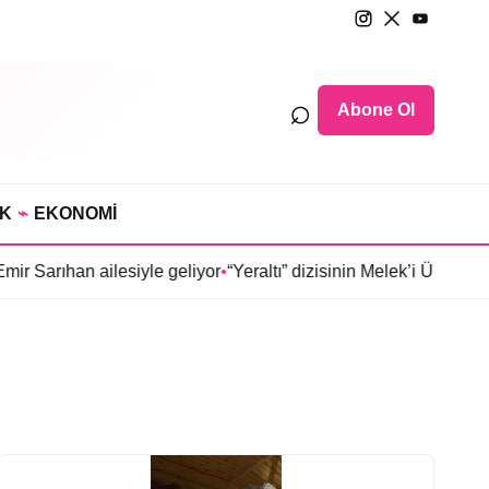
⌕
Abone Ol
IK
⌁
EKONOMİ
arıhan ailesiyle geliyor
•
“Yeraltı” dizisinin Melek’i Ülkü Hilal 