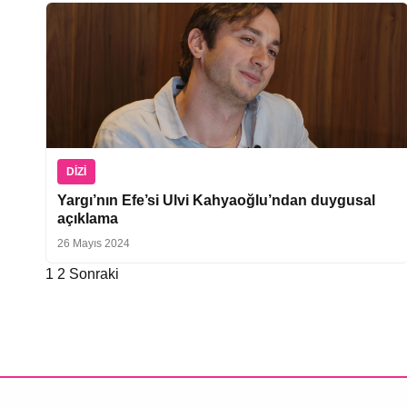
DIZI
Yargı’nın Efe’si Ulvi Kahyaoğlu’ndan duygusal
açıklama
26 Mayıs 2024
1
2
Sonraki
Yazı
sayfalaması