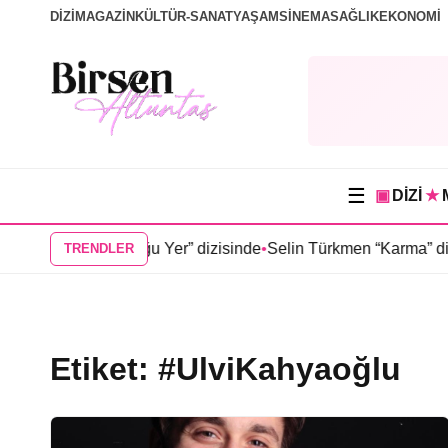
DİZİ
MAGAZİN
KÜLTÜR-SANAT
YAŞAM
SİNEMA
SAĞLIK
EKONOMİ
☰
▣
DİZİ
★
üneşin Doğduğu Yer” dizisinde
•
Selin Türkmen “Karma” dizisin
TRENDLER
Etiket:
#UlviKahyaoğlu