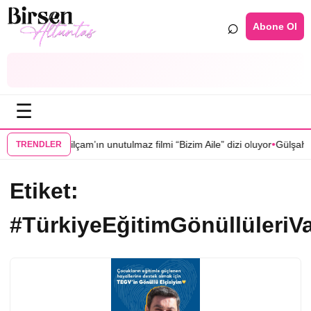
⌕
Abone Ol
☰
•
•
ı katılıyor?
Yeşilçam’ın unutulmaz filmi “Bizim Aile” dizi oluyor
Gülşah H
TRENDLER
Etiket:
#TürkiyeEğitimGönüllüleriVa