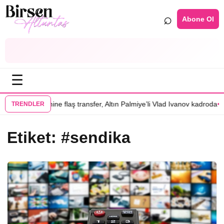
⌕
Abone Ol
☰
•
 İnsanlar” filmine flaş transfer, Altın Palmiye’li Vlad Ivanov kadroda
3 
TRENDLER
Etiket:
#sendika