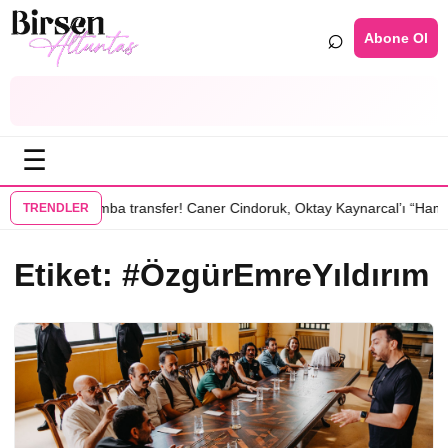
⌕
Abone Ol
☰
•
 dizisinde
Bomba transfer! Caner Cindoruk, Oktay Kaynarcal’ı “Hamal”
TRENDLER
Etiket:
#ÖzgürEmreYıldırım