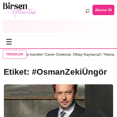
⌕
Abone Ol
☰
•
izisinde
Bomba transfer! Caner Cindoruk, Oktay Kaynarcal’ı “Hamal” d
TRENDLER
Etiket:
#OsmanZekiÜngör