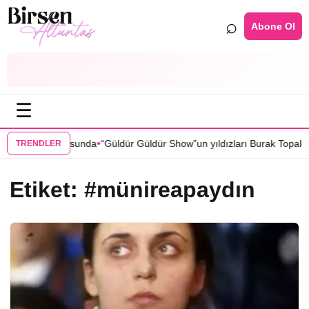
⌕
Abone Ol
☰
•
” dizisi kadrosunda
“Güldür Güldür Show”un yıldızları Burak Topaloğl
TRENDLER
Etiket:
#münireapaydın