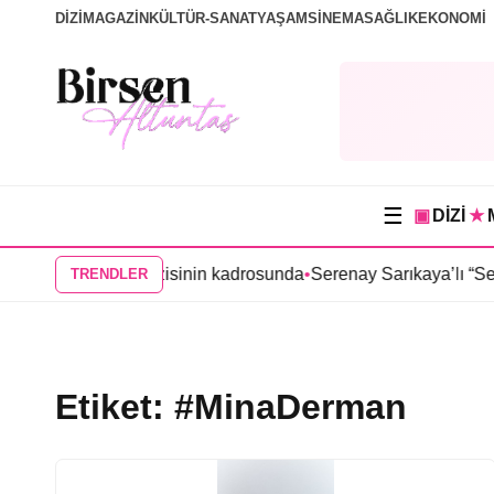
DİZİ
MAGAZİN
KÜLTÜR-SANAT
YAŞAM
SİNEMA
SAĞLIK
EKONOMİ
☰
▣
DİZİ
★
“Tutsak Sevda” dizisinin kadrosunda
•
Serenay Sarıkaya’lı “Sevdi
TRENDLER
Etiket:
#MinaDerman