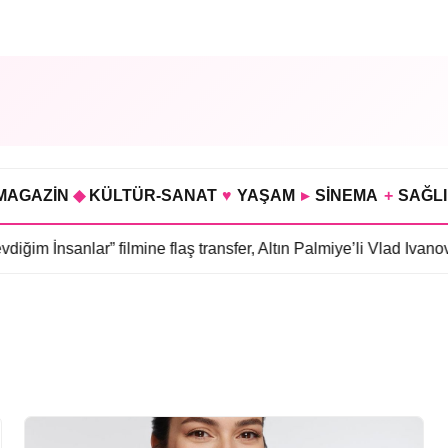
MAGAZİN
◆
KÜLTÜR-SANAT
♥
YAŞAM
▸
SİNEMA
+
SAĞL
ğim İnsanlar” filmine flaş transfer, Altın Palmiye’li Vlad Ivanov