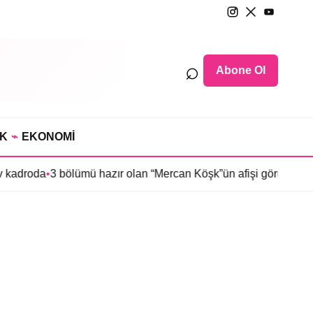
⌕
Abone Ol
IK
⌁
EKONOMİ
 kadroda
•
3 bölümü hazır olan “Mercan Köşk”ün afişi görücüye çık