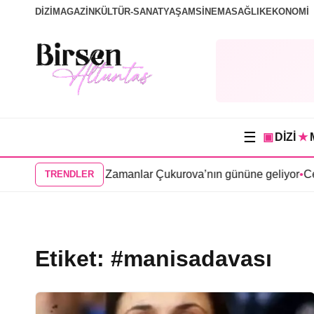
DİZİ
MAGAZİN
KÜLTÜR-SANAT
YAŞAM
SİNEMA
SAĞLIK
EKONOMİ
☰
▣
DİZİ
★
uğu Yer” dizisi Bir Zamanlar Çukurova’nın gününe geliyor
•
Cen
TRENDLER
Etiket:
#manisadavası