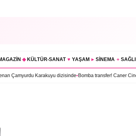
MAGAZİN
◆
KÜLTÜR-SANAT
♥
YAŞAM
▸
SİNEMA
+
SAĞL
an Çamyurdu Karakuyu dizisinde
•
Bomba transfer! Caner Cindo