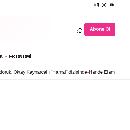
⌕
Abone Ol
IK
⌁
EKONOMİ
ruk, Oktay Kaynarcal’ı “Hamal” dizisinde
•
Hande Elaman, “Tutsa