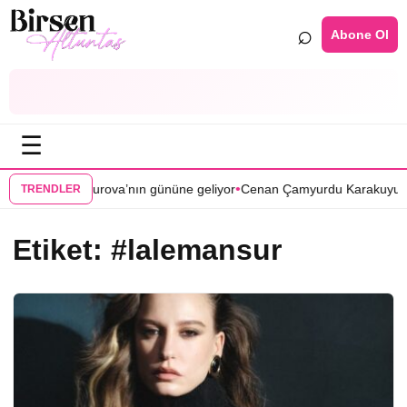
⌕
Abone Ol
☰
•
 Zamanlar Çukurova’nın gününe geliyor
Cenan Çamyurdu Karakuyu diz
TRENDLER
Etiket:
#lalemansur