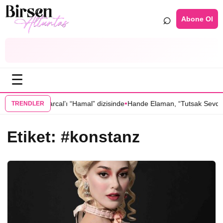
⌕
Abone Ol
☰
•
k, Oktay Kaynarcal’ı “Hamal” dizisinde
Hande Elaman, “Tutsak Sevda” 
TRENDLER
Etiket:
#konstanz