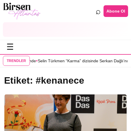
⌕
Abone Ol
☰
•
u Yer” dizisinde
Selin Türkmen “Karma” dizisinde Serkan Dağlı’nın pa
TRENDLER
Etiket:
#kenanece