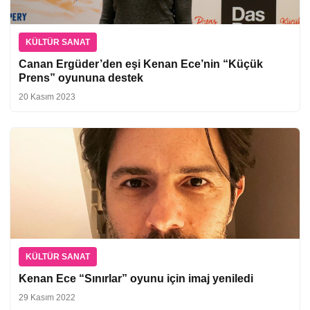
KÜLTÜR SANAT
Canan Ergüder’den eşi Kenan Ece’nin “Küçük
Prens” oyununa destek
20 Kasım 2023
KÜLTÜR SANAT
Kenan Ece “Sınırlar” oyunu için imaj yeniledi
29 Kasım 2022