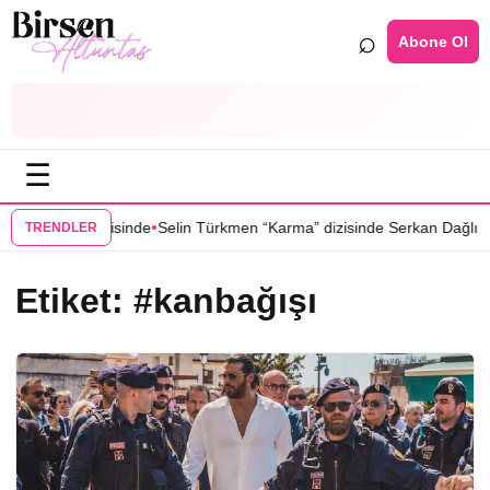
⌕
Abone Ol
☰
•
duğu Yer” dizisinde
Selin Türkmen “Karma” dizisinde Serkan Dağlı’nın
TRENDLER
Etiket:
#kanbağışı