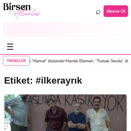
⌕
Abone Ol
☰
•
y Kaynarcal’ı “Hamal” dizisinde
Hande Elaman, “Tutsak Sevda” dizisin
TRENDLER
Etiket:
#ilkerayrık