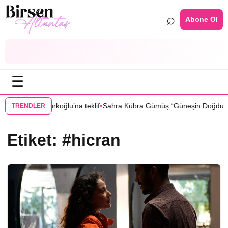
⌕
Abone Ol
☰
•
l”dan Sıla Türkoğlu’na teklif
Sahra Kübra Gümüş “Güneşin Doğduğu Ye
TRENDLER
Etiket:
#hicran