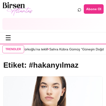
⌕
Abone Ol
☰
•
bul”dan Sıla Türkoğlu’na teklif
Sahra Kübra Gümüş “Güneşin Doğduğu 
TRENDLER
Etiket:
#hakanyılmaz