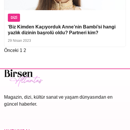
DIZI
‘Biz Kimden Kaçıyorduk Anne’nin Bambi’si hangi
yazlık dizinin başrolü oldu? Partneri kim?
29 Nisan 2023
Önceki
1
2
Yazı
sayfalaması
Magazin, dizi, kültür sanat ve yaşam dünyasından en
güncel haberler.