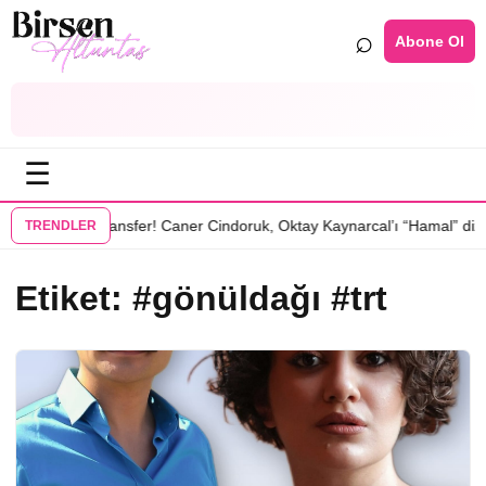
⌕
Abone Ol
☰
•
de
Bomba transfer! Caner Cindoruk, Oktay Kaynarcal’ı “Hamal” dizisin
TRENDLER
Etiket:
#gönüldağı #trt