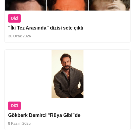
DIZI
“İki Tez Arasında” dizisi sete çıktı
30 Ocak 2026
DIZI
Gökberk Demirci “Rüya Gibi”de
9 Kasım 2025