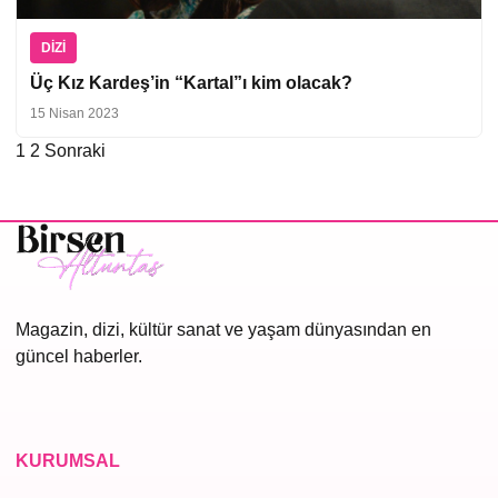
DIZI
Üç Kız Kardeş’in “Kartal”ı kim olacak?
15 Nisan 2023
1
2
Sonraki
Yazı
sayfalaması
Magazin, dizi, kültür sanat ve yaşam dünyasından en
güncel haberler.
KURUMSAL