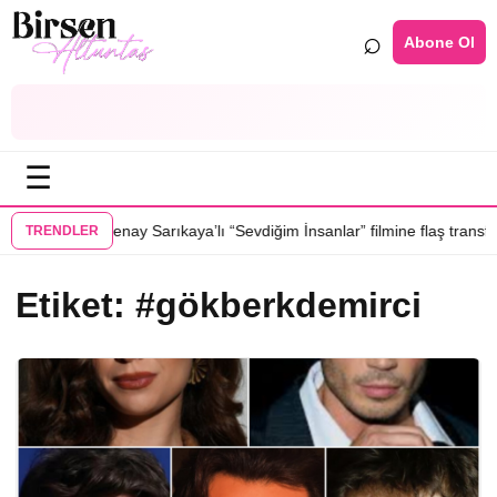
⌕
Abone Ol
☰
•
osunda
Serenay Sarıkaya’lı “Sevdiğim İnsanlar” filmine flaş transfer, Alt
TRENDLER
Etiket:
#gökberkdemirci