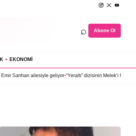
⌕
Abone Ol
IK
⌁
EKONOMİ
arıhan ailesiyle geliyor
•
“Yeraltı” dizisinin Melek’i Ülkü Hilal 