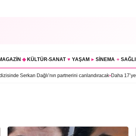
MAGAZİN
◆
KÜLTÜR-SANAT
♥
YAŞAM
▸
SİNEMA
+
SAĞL
de Serkan Dağlı’nın partnerini canlandıracak
•
Daha 17’ye Emir S