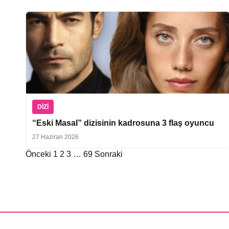
DIZI
“Eski Masal” dizisinin kadrosuna 3 flaş oyuncu
27 Haziran 2026
Önceki
1
2
3
…
69
Sonraki
Yazı
sayfalaması