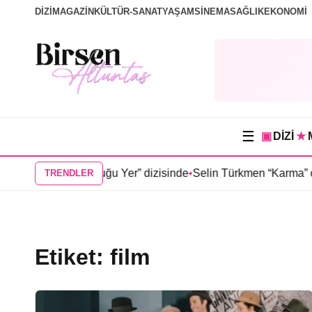
DİZİ
MAGAZİN
KÜLTÜR-SANAT
YAŞAM
SİNEMA
SAĞLIK
EKONOMİ
☰
▣
DİZİ
★
Güneşin Doğduğu Yer” dizisinde
•
Selin Türkmen “Karma” dizisin
TRENDLER
Etiket:
film