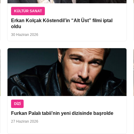
KÜLTÜR SANAT
Erkan Kolçak Köstendil’in “Alt Üst” filmi iptal
oldu
30 Haziran 2026
DIZI
Furkan Palalı tabii’nin yeni dizisinde başrolde
27 Haziran 2026