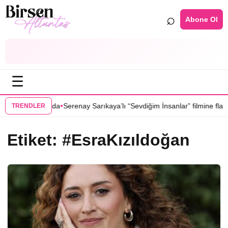
⌕
Abone Ol
☰
•
inin kadrosunda
Serenay Sarıkaya’lı “Sevdiğim İnsanlar” filmine flaş tr
TRENDLER
Etiket:
#EsraKızıldoğan