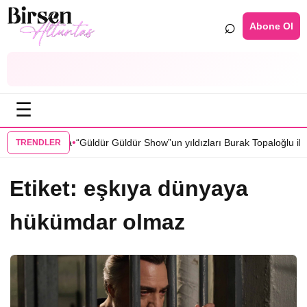
⌕
Abone Ol
☰
•
si kadrosunda
“Güldür Güldür Show”un yıldızları Burak Topaloğlu ile 
TRENDLER
Etiket:
eşkıya dünyaya
hükümdar olmaz