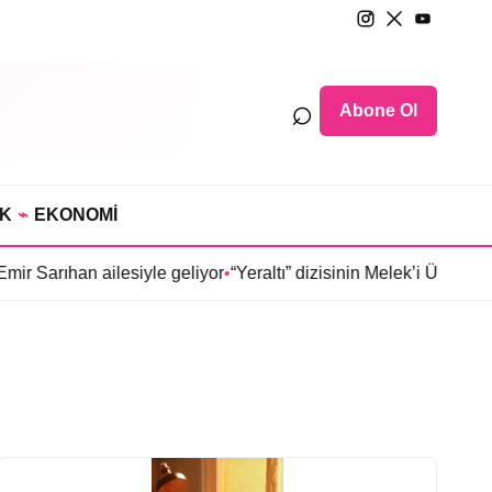
⌕
Abone Ol
IK
⌁
EKONOMİ
arıhan ailesiyle geliyor
•
“Yeraltı” dizisinin Melek’i Ülkü Hilal Ç