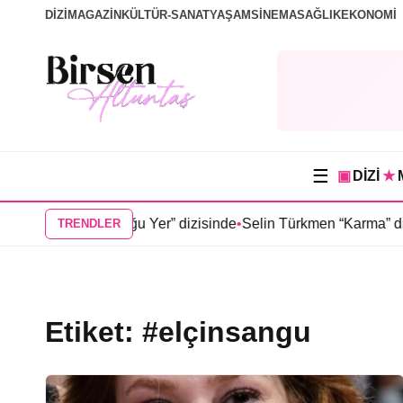
DİZİ
MAGAZİN
KÜLTÜR-SANAT
YAŞAM
SİNEMA
SAĞLIK
EKONOMİ
☰
▣
DİZİ
★
üneşin Doğduğu Yer” dizisinde
•
Selin Türkmen “Karma” dizisin
TRENDLER
Etiket:
#elçinsangu