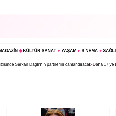
MAGAZİN
◆
KÜLTÜR-SANAT
♥
YAŞAM
▸
SİNEMA
+
SAĞL
de Serkan Dağlı’nın partnerini canlandıracak
•
Daha 17’ye Emir S