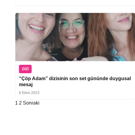
DIZI
“Çöp Adam” dizisinin son set gününde duygusal
mesaj
8 Ekim 2023
1
2
Sonraki
Yazı
sayfalaması