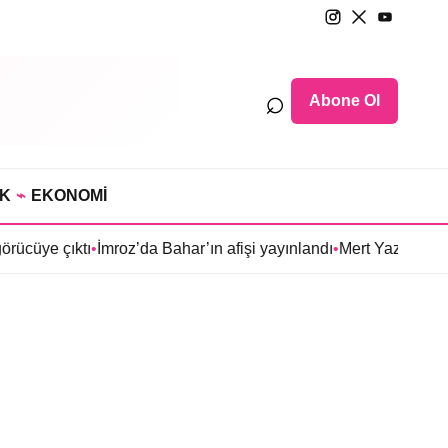
⌕
Abone Ol
IK
⌁
EKONOMİ
ücüye çıktı
•
İmroz’da Bahar’ın afişi yayınlandı
•
Mert Yazıcıoğlu’n