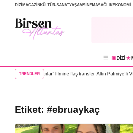
DİZİ
MAGAZİN
KÜLTÜR-SANAT
YAŞAM
SİNEMA
SAĞLIK
EKONOMİ
☰
▣
DİZİ
★
’lı “Sevdiğim İnsanlar” filmine flaş transfer, Altın Palmiye’li V
TRENDLER
Etiket:
#ebruaykaç