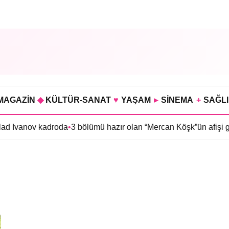
MAGAZİN
◆
KÜLTÜR-SANAT
♥
YAŞAM
▸
SİNEMA
+
SAĞL
lad Ivanov kadroda
•
3 bölümü hazır olan “Mercan Köşk”ün afişi gör