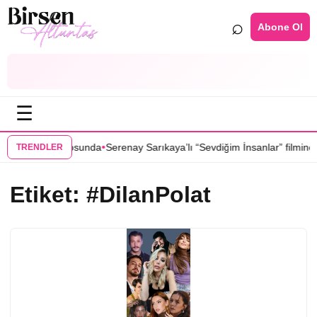
⌕
Abone Ol
☰
•
dizisinin kadrosunda
Serenay Sarıkaya’lı “Sevdiğim İnsanlar” filmine fl
TRENDLER
Etiket:
#DilanPolat