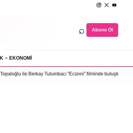
⌕
Abone Ol
IK
⌁
EKONOMİ
opaloğlu ile Berkay Tulumbacı “Ecünni” filminde buluştu
•
Öznur S