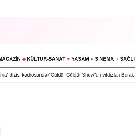
MAGAZİN
◆
KÜLTÜR-SANAT
♥
YAŞAM
▸
SİNEMA
+
SAĞL
” dizisi kadrosunda
•
“Güldür Güldür Show”un yıldızları Burak T