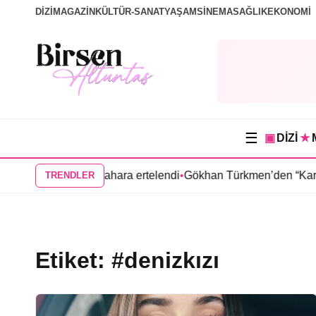
DİZİ
MAGAZİN
KÜLTÜR-SANAT
YAŞAM
SİNEMA
SAĞLIK
EKONOMİ
☰
▣
DİZİ
★
nun Aras dizisi ilkbahara ertelendi
•
Gökhan Türkmen’den “Karma
TRENDLER
Etiket:
#denizkızı