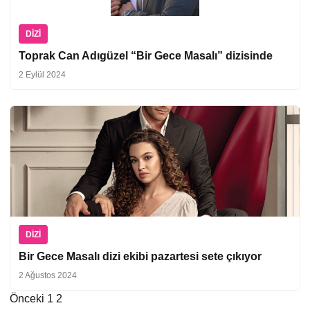
DIZI
Toprak Can Adıgüzel “Bir Gece Masalı” dizisinde
2 Eylül 2024
DIZI
Bir Gece Masalı dizi ekibi pazartesi sete çıkıyor
2 Ağustos 2024
Önceki
1
2
Yazı