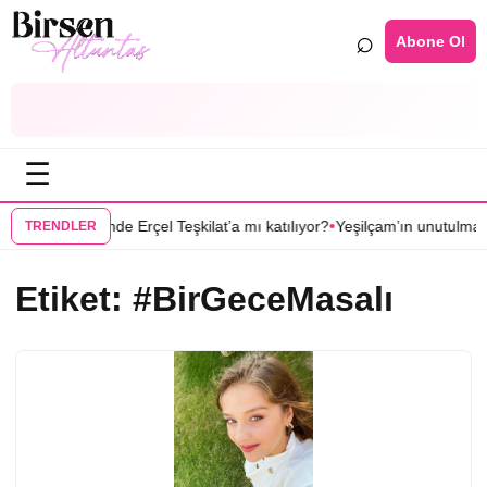
⌕
Abone Ol
☰
•
•
uk oluyor
Hande Erçel Teşkilat’a mı katılıyor?
Yeşilçam’ın unutulmaz filmi
TRENDLER
Etiket:
#BirGeceMasalı