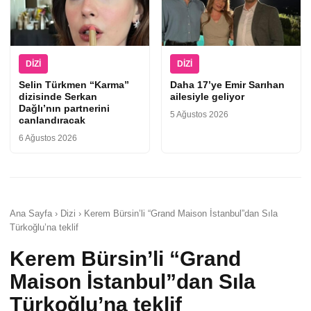
DIZI
DIZI
Selin Türkmen “Karma”
Daha 17’ye Emir Sarıhan
dizisinde Serkan
ailesiyle geliyor
Dağlı’nın partnerini
5 Ağustos 2026
canlandıracak
6 Ağustos 2026
Ana Sayfa › Dizi › Kerem Bürsin’li “Grand Maison İstanbul”dan Sıla
Türkoğlu’na teklif
Kerem Bürsin’li “Grand
Maison İstanbul”dan Sıla
Türkoğlu’na teklif