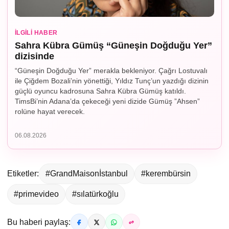
İLGILI HABER
Sahra Kübra Gümüş “Güneşin Doğduğu Yer”
dizisinde
“Güneşin Doğduğu Yer” merakla bekleniyor. Çağrı Lostuvalı
ile Çiğdem Bozali’nin yönettiği, Yıldız Tunç’un yazdığı dizinin
güçlü oyuncu kadrosuna Sahra Kübra Gümüş katıldı.
TimsBi’nin Adana’da çekeceği yeni dizide Gümüş ”Ahsen”
rolüne hayat verecek.
06.08.2026
Etiketler:
#GrandMaisonİstanbul
#kerembürsin
#primevideo
#sılatürkoğlu
Bu haberi paylaş: