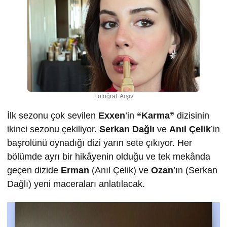
Fotoğraf: Arşiv
İlk sezonu çok sevilen
Exxen
’in
“Karma”
dizisinin
ikinci sezonu çekiliyor.
Serkan Dağlı
ve
Anıl Çelik
’in
başrolünü oynadığı dizi yarın sete çıkıyor. Her
bölümde ayrı bir hikâyenin olduğu ve tek mekânda
geçen dizide
Erman
(Anıl Çelik) ve
Ozan
’ın (Serkan
Dağlı) yeni maceraları anlatılacak.