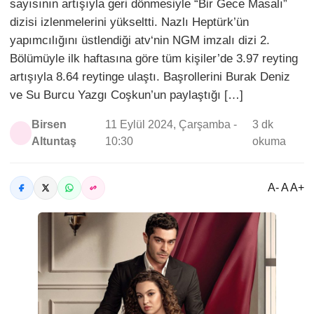
sayısının artışıyla geri dönmesiyle “Bir Gece Masalı”
dizisi izlenmelerini yükseltti. Nazlı Heptürk’ün
yapımcılığını üstlendiği atv‘nin NGM imzalı dizi 2.
Bölümüyle ilk haftasına göre tüm kişiler’de 3.97 reyting
artışıyla 8.64 reytinge ulaştı. Başrollerini Burak Deniz
ve Su Burcu Yazgı Coşkun’un paylaştığı […]
Birsen
11 Eylül 2024, Çarşamba -
3 dk
Altuntaş
10:30
okuma
A- A A+