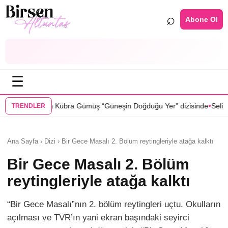
⌕
Abone Ol
☰
•
müş “Güneşin Doğduğu Yer” dizisinde
Selin Türkmen “Karma” dizisind
TRENDLER
Ana Sayfa › Dizi › Bir Gece Masalı 2. Bölüm reytingleriyle atağa kalktı
Bir Gece Masalı 2. Bölüm
reytingleriyle atağa kalktı
“Bir Gece Masalı”nın 2. bölüm reytingleri uçtu. Okulların
açılması ve TVR’ın yani ekran başındaki seyirci