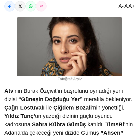
A- A A+
Fotoğraf: Arşiv
Atv
’nin Burak Özçivit’in başrolünü oynadığı yeni
dizisi
“Güneşin Doğduğu Yer”
merakla bekleniyor.
Çağrı Lostuvalı
ile
Çiğdem Bozali
’nin yönettiği,
Yıldız Tunç’
un yazdığı dizinin güçlü oyuncu
kadrosuna
Sahra Kübra Gümüş
katıldı.
TimsBi
’nin
Adana’da çekeceği yeni dizide Gümüş
”Ahsen”