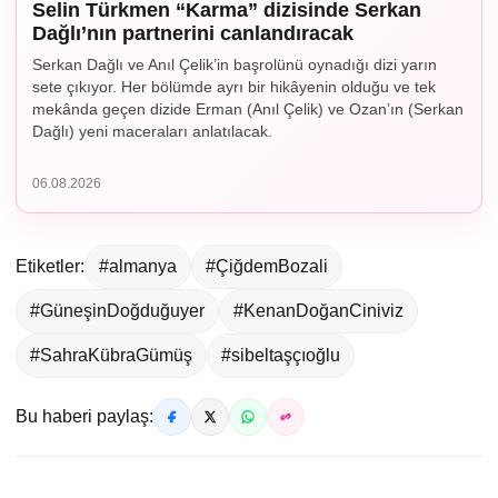
Selin Türkmen “Karma” dizisinde Serkan
Dağlı’nın partnerini canlandıracak
Serkan Dağlı ve Anıl Çelik’in başrolünü oynadığı dizi yarın
sete çıkıyor. Her bölümde ayrı bir hikâyenin olduğu ve tek
mekânda geçen dizide Erman (Anıl Çelik) ve Ozan’ın (Serkan
Dağlı) yeni maceraları anlatılacak.
06.08.2026
Etiketler:
#almanya
#ÇiğdemBozali
#GüneşinDoğduğuyer
#KenanDoğanCiniviz
#SahraKübraGümüş
#sibeltaşçıoğlu
Bu haberi paylaş: