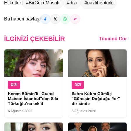
Etiketler:
#BirGeceMasalı
#dizi
#nazlıheptürk
Bu haberi paylaş:
İLGINIZI ÇEKEBILIR
Tümünü Gör
DIZI
DIZI
Kerem Bürsin’li “Grand
Sahra Kübra Gümüş
Maison İstanbul”dan Sıla
“Güneşin Doğduğu Yer”
Türkoğlu’na teklif
dizisinde
6 Ağustos 2026
6 Ağustos 2026