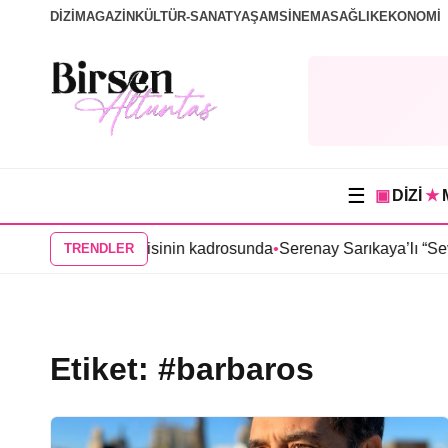
DİZİ
MAGAZİN
KÜLTÜR-SANAT
YAŞAM
SİNEMA
SAĞLIK
EKONOMİ
☰
▣
DİZİ
★
Tutsak Sevda” dizisinin kadrosunda
•
Serenay Sarıkaya’lı “Sevdi
TRENDLER
Etiket:
#barbaros