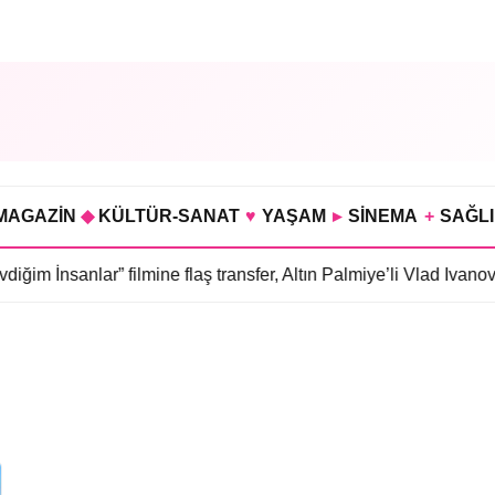
MAGAZİN
◆
KÜLTÜR-SANAT
♥
YAŞAM
▸
SİNEMA
+
SAĞL
ğim İnsanlar” filmine flaş transfer, Altın Palmiye’li Vlad Ivanov