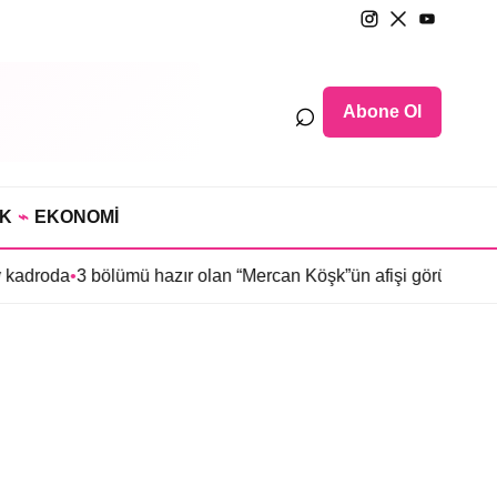
⌕
Abone Ol
IK
⌁
EKONOMİ
 kadroda
•
3 bölümü hazır olan “Mercan Köşk”ün afişi görücüye çıkt