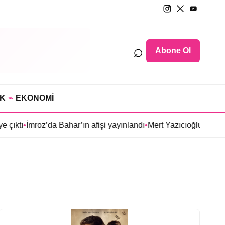
⌕
Abone Ol
IK
⌁
EKONOMİ
ıktı
•
İmroz’da Bahar’ın afişi yayınlandı
•
Mert Yazıcıoğlu’nun Aras