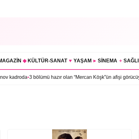
MAGAZİN
◆
KÜLTÜR-SANAT
♥
YAŞAM
▸
SİNEMA
+
SAĞL
nov kadroda
•
3 bölümü hazır olan “Mercan Köşk”ün afişi görücüye ç