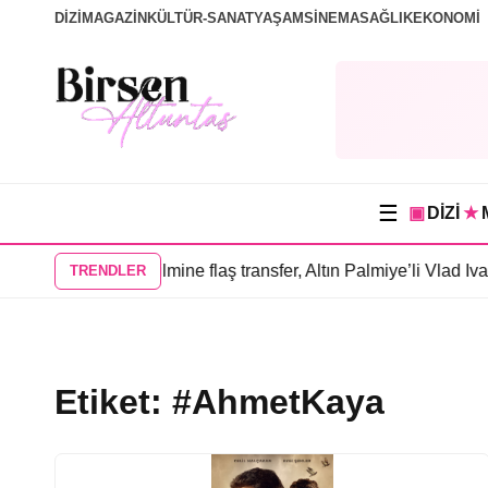
DİZİ
MAGAZİN
KÜLTÜR-SANAT
YAŞAM
SİNEMA
SAĞLIK
EKONOMİ
☰
▣
DİZİ
★
vdiğim İnsanlar” filmine flaş transfer, Altın Palmiye’li Vlad Iva
TRENDLER
Etiket:
#AhmetKaya